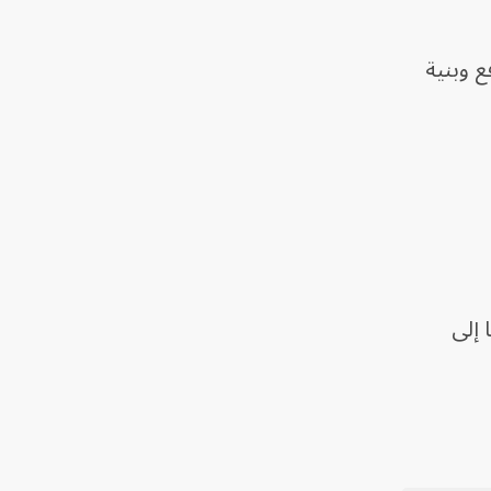
تقلت 50 عنصراً من "داعش"، واستهدفت أكثر من 100 موقع وبنية
 إلى