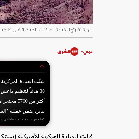
صورة نشرتها القيادة المركزية الأميركية في 14 فبراير 2026 لضربات ضد مواقع لتنظيم داعش في سوريا - CENTCOM
دبي -
الشرق
يناير، ضمن عملية "الع
*ملخص بالذكاء الاصطناعي. ت