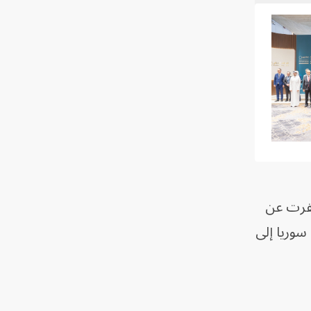
استمرت 23 يوماً، وبدأت في 21 يناير، أسفرت عن
از في سوريا إلى