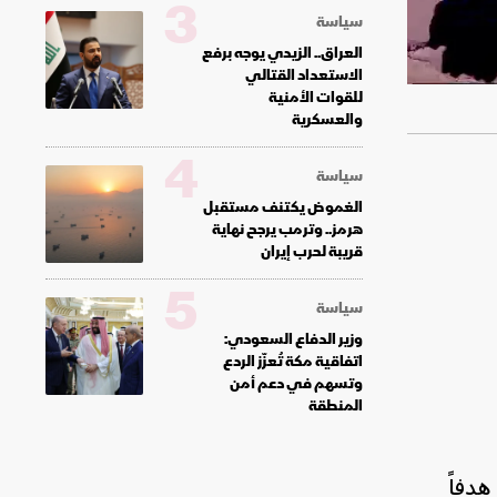
3
سياسة
العراق.. الزيدي يوجه برفع
الاستعداد القتالي
للقوات الأمنية
والعسكرية
4
سياسة
الغموض يكتنف مستقبل
هرمز.. وترمب يرجح نهاية
قريبة لحرب إيران
5
سياسة
وزير الدفاع السعودي:
اتفاقية مكة تُعزّز الردع
وتسهم في دعم أمن
المنطقة
قالت القيادة المركزية الأميركية (سنتكوم) السبت، إنها شنت 10 ضربات استهدفت أكثر من 30 هدفاً