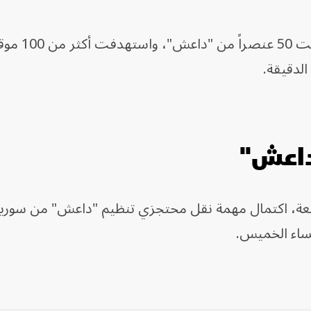
وأضافت "سنتكوم"، أنها قتلت واع
الدقيقة.
داعش"
جمعة، اكتمال مهمة نقل محتجزي تنظيم "داعش" من سوريا
ساء الخميس.