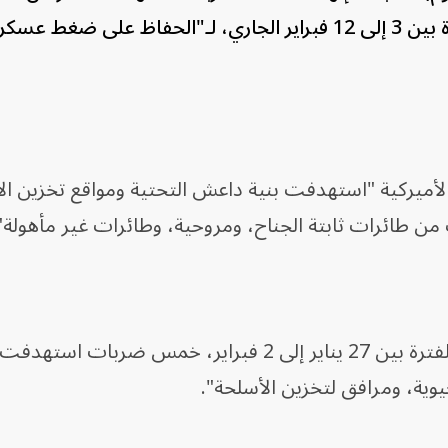
لتنظيم "داعش" في سوريا خلال الفترة بين 3 إلى 12 فبراير الجاري، لـ"الحفاظ على ضغط ع
لأميركية "استهدفت بنية داعش التحتية ومواقع تخزين ال
من طائرات ثابتة الجناح، ومروحية، وطائرات غير مأهولة"
وكانت القيادة المركزية قد نفذت في الفترة بين 27 يناير إلى 2 فبراير، خمس ضربا
وية، ومرافق لتخزين الأسلحة".