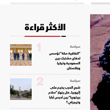
الأكثر قراءة
1
سياسة
"اتفاقية مكة" تؤسس
لدفاع مشترك بين
السعودية وتركيا
وباكستان
2
سياسة
شبح الحرب يخيم على
إثيوبيا.. هل ينهار "سلام
بريتوريا" بين أديس أبابا
وتيجراي؟