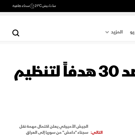
ساماميش
21°C
سماء صافية
يو
المزيد
حول العالم
الصفحة الأخيرة
الجيش الأميركي يعلن شن ضربات ضد 30 هدفاً لتنظيم
اقتصاد
رياضة
الجيش الأميركي يعلن اكتمال مهمة نقل
التالي:
سجناء "داعش" من سوريا إلى العراق