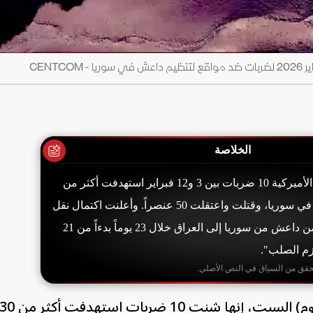
الخلاصة
شنّت القيادة المركزية الأميركية 10 ضربات بين 3 و12 فبراير استهدفت أكثر من
30 هدفاً لتنظيم داعش في سوريا، وقتلت واعتقلت 50 عنصراً. وأعلنت اكتمال نقل
أكثر من 5700 محتجز من داعش من سوريا إلى العراق خلال 23 يوماً بدءاً من 21
زم الصلب".
حقق من السياق في النص الأصلي.