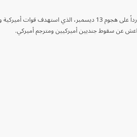
وأُطلقت سنتكوم عملية "عين الصقر" رداً على هجوم 13 ديسمبر، الذي استهدف قوات
اعش عن سقوط جنديين أميركيين ومترجم أميركي.