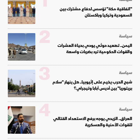
1
"اتفاقية مكة" تؤسس لدفاع مشترك بين
السعودية وتركيا وباكستان
2
سياسة
اليمن.. تصعيد حوثي يودي بحياة العشرات
والقوات الحكومية ترد بضربات واسعة
3
سياسة
شبح الحرب يخيم على إثيوبيا.. هل ينهار "سلام
بريتوريا" بين أديس أبابا وتيجراي؟
4
سياسة
العراق.. الزيدي يوجه برفع الاستعداد القتالي
للقوات الأمنية والعسكرية