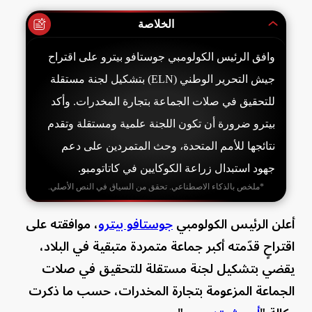
الخلاصة
وافق الرئيس الكولومبي جوستافو بيترو على اقتراح
جيش التحرير الوطني (ELN) بتشكيل لجنة مستقلة
للتحقيق في صلات الجماعة بتجارة المخدرات. وأكد
بيترو ضرورة أن تكون اللجنة علمية ومستقلة وتقدم
نتائجها للأمم المتحدة، وحث المتمردين على دعم
جهود استبدال زراعة الكوكايين في كاتاتومبو.
*ملخص بالذكاء الاصطناعي. تحقق من السياق في النص الأصلي.
أعلن الرئيس الكولومبي
جوستافو بيترو
، موافقته على
اقتراحٍ قدّمته أكبر جماعة متمردة متبقية في البلاد،
يقضي بتشكيل لجنة مستقلة للتحقيق في صلات
الجماعة المزعومة بتجارة المخدرات، حسب ما ذكرت