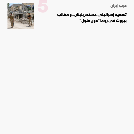
5
حرب إيران
تصعيد إسرائيلي مستمر بلبنان.. ومطالب
بيروت في روما "دون حلول"