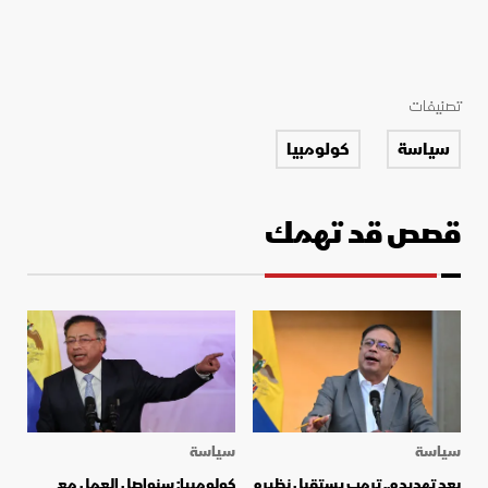
تصنيفات
سياسة
كولومبيا
قصص قد تهمك
سياسة
سياسة
بعد تهديده.. ترمب يستقبل نظيره
كولومبيا: سنواصل العمل مع