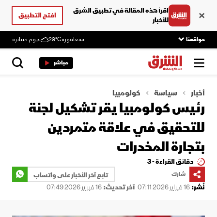
اقرأ هذه المقالة في تطبيق الشرق
افتح التطبيق
للأخبار
مواقعنا
سنغافورة
29°C
غيوم متناثرة
مباشر
أخبار
سياسة
كولومبيا
رئيس كولومبيا يقر تشكيل لجنة
للتحقيق في علاقة متمردين
بتجارة المخدرات
دقائق القراءة - 3
شارك
تابع آخر الأخبار على واتساب
نُشر:
16 فبراير 2026 07:11
آخر تحديث:
16 فبراير 2026 07:49