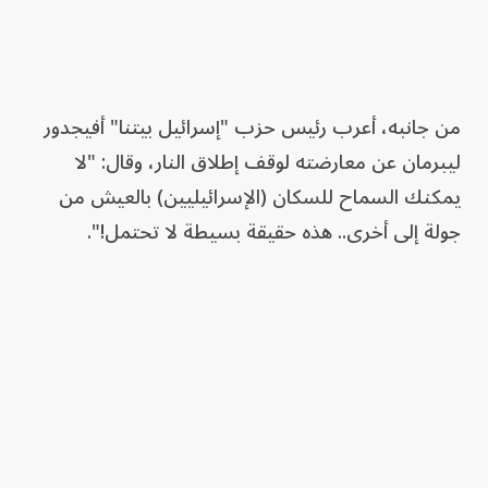
من جانبه، أعرب رئيس حزب "إسرائيل بيتنا" أفيجدور
ليبرمان عن معارضته لوقف إطلاق النار، وقال: "لا
يمكنك السماح للسكان (الإسرائيليين) بالعيش من
جولة إلى أخرى.. هذه حقيقة بسيطة لا تحتمل!".