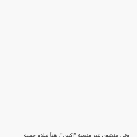
وفي منشور، عبر منصة "إكس"، هنأ سلام جميع