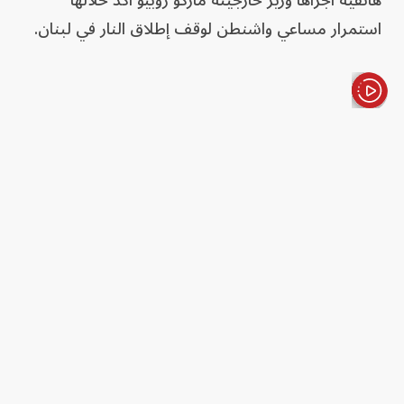
استمرار مساعي واشنطن لوقف إطلاق النار في لبنان.
الأخبار باختصار
وأبلغ روبيو، عون بأنه يجري الترتيب لاتصال لاحق بينه
وبين ترمب، وذلك، وسط تحركات أميركية لدفع
المفاوضات المباشرة بين الطرفين.