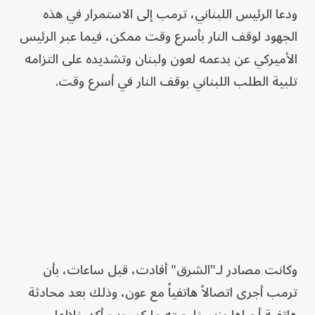
ودعا الرئيس اللبناني، ترمب إلى الاستمرار في هذه
الجهود لوقف النار بأسرع وقت ممكن، فيما عبر الرئيس
الأميركي عن بدعمه لعون ولبنان وتشديده على التزامه
تلبية الطلب اللبناني بوقف النار في أسرع وقت.
وكانت مصادر لـ"الشرق" أفادت، قبل ساعات، بأن
ترمب أجرى اتصالاً هاتفياً مع عون، وذلك بعد محادثة
هاتفية أجراها وزير خارجيته ماركو روبيو أكد خلالها