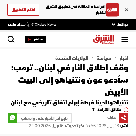
اقرأ هذه المقالة في تطبيق الشرق
افتح التطبيق
للأخبار
مواقعنا
Palais-Royal
19°C
سماء صافية
مباشر
أخبار
سياسة
الولايات المتحدة
وقف إطلاق النار في لبنان.. ترمب:
سأدعو عون ونتنياهو إلى البيت
الأبيض
نتنياهو: لدينا فرصة إبرام اتفاق تاريخي مع لبنان
دقائق القراءة - 7
شارك
تابع آخر الأخبار على واتساب
نُشر:
16 أبريل 2026 15:56
آخر تحديث:
16 أبريل 2026 22:00