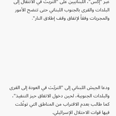
عبر "إكس"، اللبنانيين على "التريث في الانتقال إلى
البلدات ‌والقرى بالجنوب اللبناني حتى تتضح الأمور
والمجريات وفقاً لإتفاق وقف ​إطلاق النار".
ودعا الجيش اللبناني إلى "التريّث في العودة إلى القرى
والبلدات الجنوبية، لحين دخول الاتفاق حيز التنفيذ"،
كما طالب بعدم الاقتراب من المناطق التي توغّلت
فيها قوات الاحتلال الإسرائيلي.