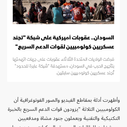
السودان.. عقوبات أميركية على شبكة "تجند
عسكريين كولومبيين لقوات الدعم السريع"
فرضت الولايات المتحدة الثلاثاء، عقوبات على جهات اتهمتها
بتأجيج الحرب في السودان، مستهدفة "شبكة عابرة للحدود"
تُجند عسكريين كولومبيين سابقين.
وأظهرت أدلة بمقاطع الفيديو والصور الفوتوغرافية أن
الكولومبيين الثلاثة "يزودون قوات الدعم السريع بالخبرة
التكتيكية والتقنية ويعملون جنود مشاة ومدفعيين