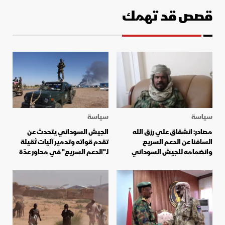
قصص قد تهمك
سياسة
سياسة
مصادر: انشقاق علي رزق الله
الجيش السوداني يتحدث عن
السافنا عن الدعم السريع
تقدم قواته وتدمير آليات ثقيلة
وانضمامه للجيش السوداني
لـ"الدعم السريع" في محاور عدّة