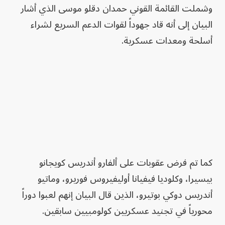
وشملت القائمة القوني حمدان دقلو موسى الذي أشار
البيان إلى أنه قاد جهوداً لقوات الدعم السريع لشراء
أسلحة ومعدات عسكرية.
كما تم فرض عقوبات على ألفارو أندريس كويجانو
بيسيرا، وكلوديا فيفيانا أوليفيروس فوريرو، وماتيو
أندريس دوكي بوتيرو، الذين قال البيان إنهم لعبوا دوراً
محورياً في تجنيد عسكريين كولومبيين سابقين.