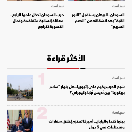
سياسة
سياسة
السودان.. البرهان يستقبل "النور
حرب السودان تدخل عامها الرابع..
القبة" بعد انشقاقه عن "الدعم
معاناة إنسانية متفاقمة وآمال
السريع"
التسوية تتراجع
الأكثر قراءة
1
سياسة
شبح الحرب يخيم على إثيوبيا.. هل ينهار "سلام
بريتوريا" بين أديس أبابا وتيجراي؟
2
سياسة
بينها كندا واليابان.. أميركا تعتزم إغلاق سفارات
وقنصليات في 5 دول