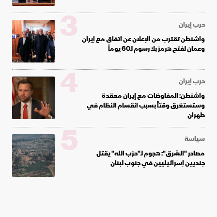
3
حرب إيران
واشنطن تقترب من الإعلان عن اتفاق مع إيران
وعمان لفتح هرمز بلا رسوم لـ60 يوماً
4
حرب إيران
واشنطن: المفاوضات مع إيران معقدة
وستستغرق وقتاً بسبب انقسام النظام في
طهران
5
سياسة
مصادر "الشرق": هجوم لـ"حزب الله" يقتل
جنديين إسرائيليين في جنوب لبنان