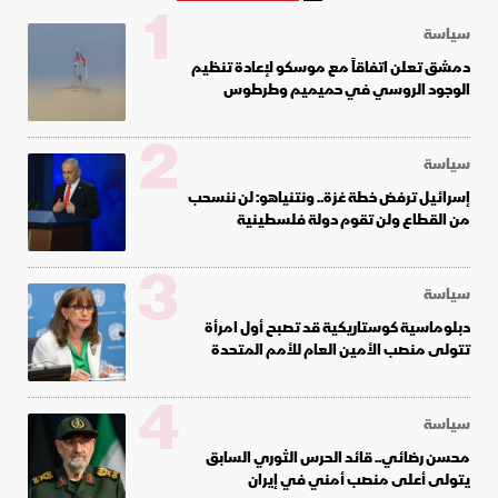
1
سياسة
دمشق تعلن اتفاقاً مع موسكو لإعادة تنظيم
الوجود الروسي في حميميم وطرطوس
2
سياسة
إسرائيل ترفض خطة غزة.. ونتنياهو: لن ننسحب
من القطاع ولن تقوم دولة فلسطينية
3
سياسة
دبلوماسية كوستاريكية قد تصبح أول امرأة
تتولى منصب الأمين العام للأمم المتحدة
4
سياسة
محسن رضائي.. قائد الحرس الثوري السابق
يتولى أعلى منصب أمني في إيران