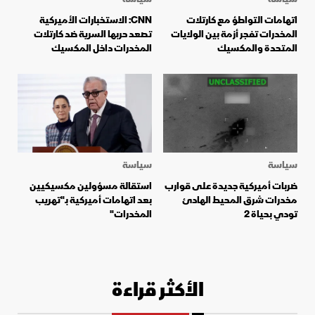
اتهامات التواطؤ مع كارتلات
CNN: الاستخبارات الأميركية
المخدرات تفجر أزمة بين الولايات
تصعد حربها السرية ضد كارتلات
المتحدة والمكسيك
المخدرات داخل المكسيك
سياسة
سياسة
ضربات أميركية جديدة على قوارب
استقالة مسؤولين مكسيكيين
مخدرات شرق المحيط الهادئ
بعد اتهامات أميركية بـ"تهريب
تودي بحياة 2
المخدرات"
الأكثر قراءة