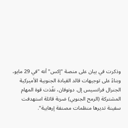
وذكرت في بيان ‌على منصة "إكس" أنه "في 29 مايو،
وبناءً على توجيهات قائد القيادة الجنوبية الأميركية
الجنرال فرانسيس إل. دونوفان، نفّذت قوة المهام
المشتركة (الرمح الجنوبي) ضربة قاتلة استهدفت
سفينة تديرها منظمات مصنفة إرهابية".