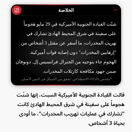
الخلاصة
شنّت القيادة الجنوبية الأميركية في 29 مايو هجوماً
على سفينة في شرق المحيط الهادئ تشارك في
تهريب المخدرات، ما أسفر عن مقتل 3 أشخاص من
"إرهابيي المخدرات" دون إصابة قوات أميركية.
الهجوم جاء بتوجيه من الجنرال فرانسيس إل. دونوفان
ضمن جهود مكافحة كارتلات المخدرات.
*ملخص بالذكاء الاصطناعي. تحقق من السياق في النص الأصلي.
قالت القيادة الجنوبية الأميركية السبت، إنها شنّت
‌هجوماً على سفينة في ​شرق المحيط الهادئ ⁠كانت
"تشارك في عمليات تهريب ⁠المخدرات"، ما أودى
بحياة 3 أشخاص.