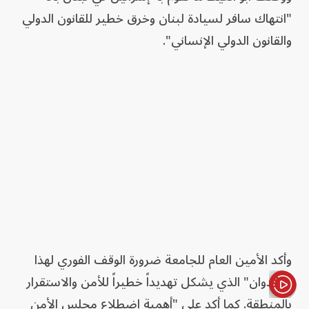
"انتهاك سافر لسيادة لبنان وخرق خطير للقانون الدولي
والقانون الدولي الإنساني".
وأكد الأمين العام للجامعة ضرورة الوقف الفوري لهذا
"العدوان" الذي يشكل تهديداً خطيراً للأمن والاستقرار
بالمنطقة. كما أكد على "أهمية اضطلاع مجلس الأمن
الأخبار باختصار