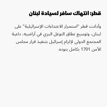
قطر: انتهاك سافر لسيادة لبنان
وأدانت قطر "استمرار الاعتداءات الإسرائيلية" على
لبنان، وتوسيع نطاق التوغل البري في أراضيه، داعية
المجتمع الدولي لإلزام إسرائيل بتنفيذ قرار مجلس
الأمن 1701 بكامل بنوده.