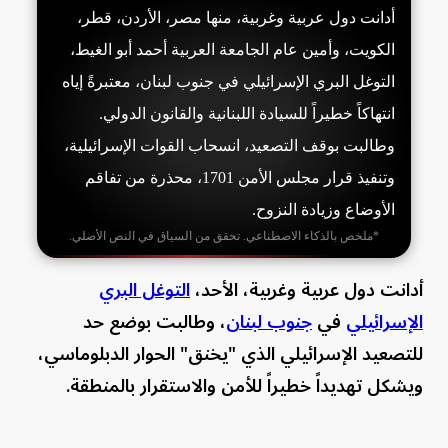
أدانت دول عربية وغربية، منها مصر، الأردن، قطر،
الكويت، وأمين عام الجامعة العربية أحمد أبو الغيط،
التوغل البري الإسرائيلي في جنوب لبنان، معتبرةً إياه
انتهاكاً خطيراً للسيادة اللبنانية والقانون الدولي.
وطالبت بوقف التصعيد، انسحاب القوات الإسرائيلية،
وتنفيذ قرار مجلس الأمن 1701، محذرة من تفاقم
الأوضاع وزيادة النزوح.
*ملخص بالذكاء الاصطناعي. تحقق من السياق في النص الأصلي.
أدانت دول عربية وغربية، الأحد،
التوغل البري
الإسرائيلي
في
جنوب لبنان
، وطالبت بوضع حد
للتصعيد الإسرائيلي الذي "يخنق" الحوار الدبلوماسي،
ويشكل تهديداً خطيراً للأمن والاستقرار بالمنطقة.