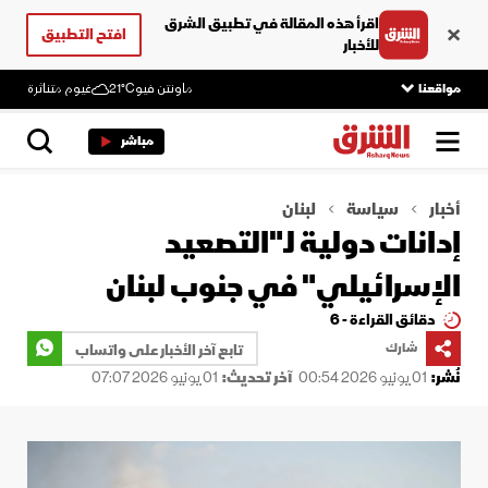
اقرأ هذه المقالة في تطبيق الشرق
افتح التطبيق
للأخبار
مواقعنا
ماونتن فيو
21°C
غيوم متناثرة
مباشر
أخبار
سياسة
لبنان
إدانات دولية لـ"التصعيد
الإسرائيلي" في جنوب لبنان
دقائق القراءة - 6
شارك
تابع آخر الأخبار على واتساب
نُشر:
01 يونيو 2026 00:54
آخر تحديث:
01 يونيو 2026 07:07