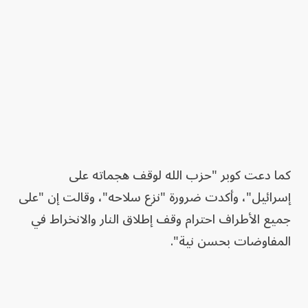
كما دعت كوبر "حزب الله لوقف هجماته على
إسرائيل"، وأكدت ضرورة "نزع سلاحه"، وقالت إن "على
جميع الأطراف احترام وقف إطلاق النار والانخراط في
المفاوضات بحسن نية".