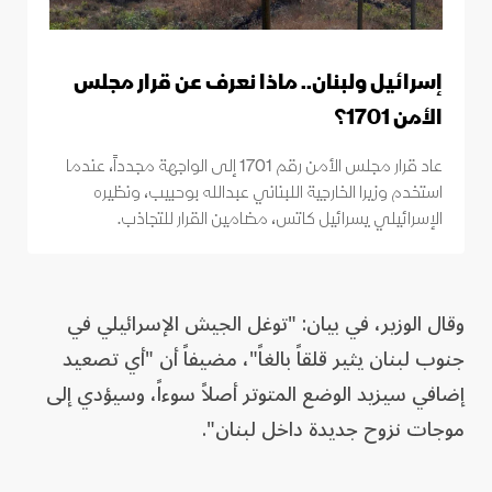
إسرائيل ولبنان.. ماذا نعرف عن قرار مجلس
الأمن 1701؟
عاد قرار مجلس الأمن رقم 1701 إلى الواجهة مجدداً، عندما
استخدم وزيرا الخارجية اللبناني عبدالله بوحبيب، ونظيره
الإسرائيلي يسرائيل كاتس، مضامين القرار للتجاذب.
وقال الوزير، ​في بيان: "توغل ‌الجيش الإسرائيلي في ​
جنوب ⁠لبنان يثير قلقاً ​بالغاً"، ⁠مضيفاً ‌أن "أي تصعيد
إضافي سيزيد الوضع المتوتر أصلاً سوءاً، وسيؤدي إلى
موجات ​نزوح جديدة داخل لبنان".