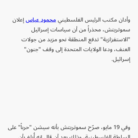
وأدان مكتب الرئيس الفلسطيني
محمود عباس
إعلان
سموتريتش، محذراً من أن سياسات إسرائيل
"الاستفزازية" تدفع المنطقة نحو مزيد من جولات
العنف، ودعا الولايات المتحدة إلى وقف "جنون"
إسرائيل.
وفي 19 مايو، صرّح سموتريتش بأنه سيشن "حرباً" على
السلطة الفلسطينية، وذلك بعد أن قال إنه أُبلغ بأن