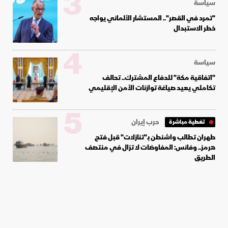
3
سياسة
"تمرد في القصر".. المستشار الألماني يواجه
خطر الاستبدال
4
سياسة
"اتفاقية مكة" للدفاع المشترك.. تحالف
تكاملي يعيد صياغة توازنات الأمن الإقليمي
5
حرب إيران
تغطية مباشرة
طهران تطالب واشنطن بـ"تنازلات" قبل فتح
هرمز.. وفانس: المفاوضات لا تزال في منتصف
الطريق