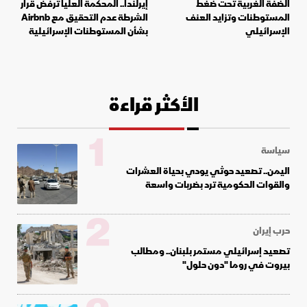
الضفة الغربية تحت ضغط
إيرلندا.. المحكمة العليا ترفض قرار
المستوطنات وتزايد العنف
الشرطة عدم التحقيق مع Airbnb
الإسرائيلي
بشأن المستوطنات الإسرائيلية
الأكثر قراءة
1
سياسة
اليمن.. تصعيد حوثي يودي بحياة العشرات
والقوات الحكومية ترد بضربات واسعة
2
حرب إيران
تصعيد إسرائيلي مستمر بلبنان.. ومطالب
بيروت في روما "دون حلول"