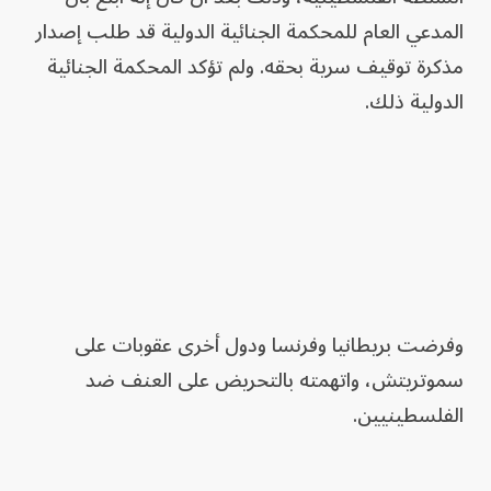
المدعي العام للمحكمة الجنائية الدولية قد طلب إصدار
مذكرة توقيف سرية بحقه. ولم تؤكد المحكمة الجنائية
الدولية ذلك.
وفرضت بريطانيا وفرنسا ودول أخرى عقوبات على
سموتريتش، واتهمته بالتحريض على العنف ضد
الفلسطينيين.