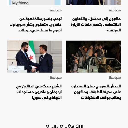
سياسة
سياسة
ماكرون إلى دمشق.. والتعاون
ترمب ينشر رسالة نصية من
الاقتصادي يتصدر ملفات الزيارة
ماكرون: متفقون بشأن سوريا ولا
المرتقبة
أفهم ما تفعله في جرينلاند
سياسة
سياسة
الجيش السوري يعلن السيطرة
الشرع يبحث في اتصالين مع
على مدينة الطبقة.. وماكرون
أردوغان وماكرون مستجدات
يطالب بوقف الاشتباكات
الأوضاع في سوريا