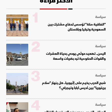
الأكثر قراءة
1
سياسة
"اتفاقية مكة" تؤسس لدفاع مشترك بين
السعودية وتركيا وباكستان
2
سياسة
اليمن.. تصعيد حوثي يودي بحياة العشرات
والقوات الحكومية ترد بضربات واسعة
3
سياسة
شبح الحرب يخيم على إثيوبيا.. هل ينهار "سلام
بريتوريا" بين أديس أبابا وتيجراي؟
4
سياسة