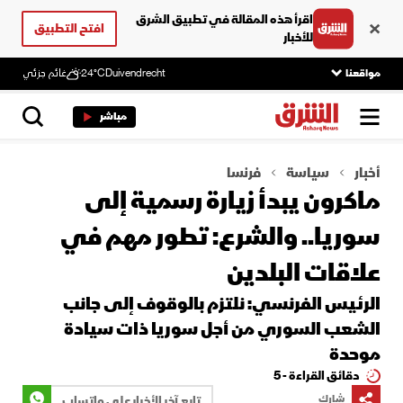
اقرأ هذه المقالة في تطبيق الشرق
افتح التطبيق
للأخبار
مواقعنا
Duivendrecht
24°C
غائم جزئي
مباشر
أخبار
سياسة
فرنسا
ماكرون يبدأ زيارة رسمية إلى
سوريا.. والشرع: تطور ‏مهم في
علاقات البلدين‎
الرئيس الفرنسي: نلتزم بالوقوف إلى جانب
الشعب السوري من أجل سوريا ذات سيادة
موحدة
دقائق القراءة - 5
شارك
تابع آخر الأخبار على واتساب