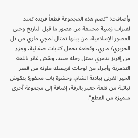
وأضافت: "تضم هذه المجموعة قطعاً فريدة تمتد
‏لفترات ‏زمنية ‏مختلفة من عصور ما قبل التاريخ ‏وحتى
العصور الإسلامية، ‏من بينها تمثال ‏لمجي ‏ماري من تل
الحريري/ ماري، وقطعة ‏تحمل ‏كتابات صفائية، وجزء
‏من إفريز تدمري يمثل رحلة ‏صيد، ‏ونقش غائر باللغة
التدمرية وأجزاء من ‌‏لوحات فريسك ملونة من ‏قصر
الحير الغربي ببادية ‏الشام، وحشوة باب ‏محفورة بنقوش
نباتية ‏من قلعة ‏جعبر بالرقة، إضافة إلى مجموعة أخرى
‏متميزة ‏من ‏القطع‎."‎