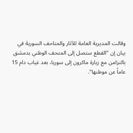
وقالت المديرية العامة للآثار والمتاحف السورية في
بيان إن "القطع ‏ستصل إلى ‏المتحف الوطني بدمشق
‏بالتزامن مع زيارة ‏ماكرون إلى سوريا، بعد غياب ‏دام 15
عاماً عن ‏موطنها".