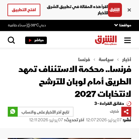
اقرأ هذه المقالة في تطبيق الشرق
افتح التطبيق
للأخبار
مواقعنا
دبي
38°C
سماء صافية
مباشر
أخبار
سياسة
فرنسا
فرنسا.. محكمة الاستئناف تمهد
الطريق أمام لوبان للترشح
لانتخابات 2027
دقائق القراءة - 3
شارك
تابع آخر الأخبار على واتساب
نُشر:
07 يوليو 2026 12:07
آخر تحديث:
07 يوليو 2026 12:11