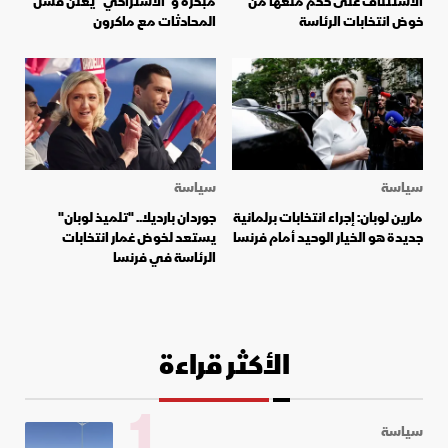
الاستئناف على حكم منعها من
مبكرة و"الاشتراكي" يعلن فشل
خوض انتخابات الرئاسة
المحادثات مع ماكرون
سياسة
سياسة
مارين لوبان: إجراء انتخابات برلمانية
جوردان بارديلا.. "تلميذ لوبان"
جديدة هو الخيار الوحيد أمام فرنسا
يستعد لخوض غمار انتخابات
الرئاسة في فرنسا
الأكثر قراءة
1
سياسة