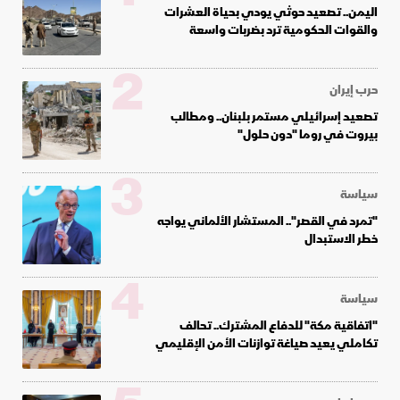
اليمن.. تصعيد حوثي يودي بحياة العشرات
والقوات الحكومية ترد بضربات واسعة
2
حرب إيران
تصعيد إسرائيلي مستمر بلبنان.. ومطالب
بيروت في روما "دون حلول"
3
سياسة
"تمرد في القصر".. المستشار الألماني يواجه
خطر الاستبدال
4
سياسة
"اتفاقية مكة" للدفاع المشترك.. تحالف
تكاملي يعيد صياغة توازنات الأمن الإقليمي