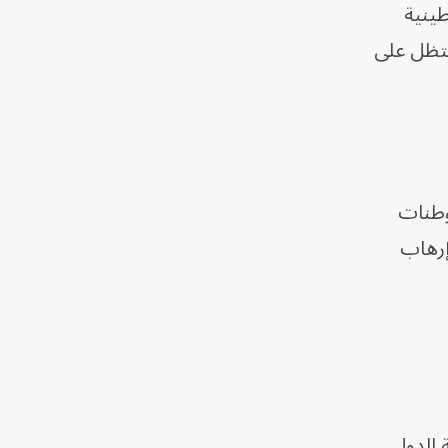
طينية
ستظل على
وطنات
إرهاب
 الدول