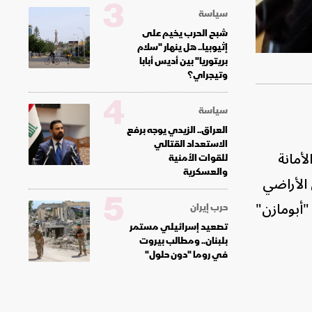
3
سياسة
شبح الحرب يخيم على
إثيوبيا.. هل ينهار "سلام
بريتوريا" بين أديس أبابا
وتيجراي؟
4
سياسة
العراق.. الزيدي يوجه برفع
الاستعداد القتالي
أمانة
للقوات الأمنية
والعسكرية
 الأراضي
5
"أبومازن"
حرب إيران
تصعيد إسرائيلي مستمر
بلبنان.. ومطالب بيروت
في روما "دون حلول"