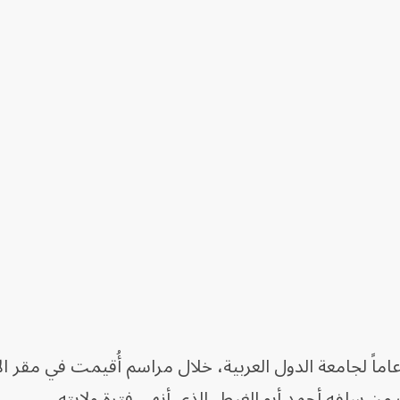
عاماً لجامعة الدول العربية، خلال مراسم أُقيمت في مقر ال
ك من سلفه أحمد أبو الغيط، الذي أنهى فترة ولايته.