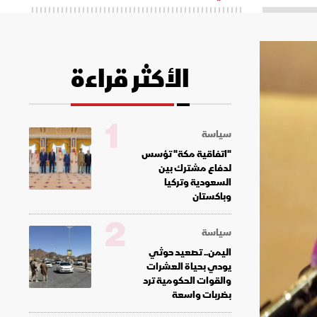
الأكثر قراءة
1
سياسة
"اتفاقية مكة" تؤسس
لدفاع مشترك بين
السعودية وتركيا
وباكستان
2
سياسة
اليمن.. تصعيد حوثي
يودي بحياة العشرات
والقوات الحكومية ترد
بضربات واسعة