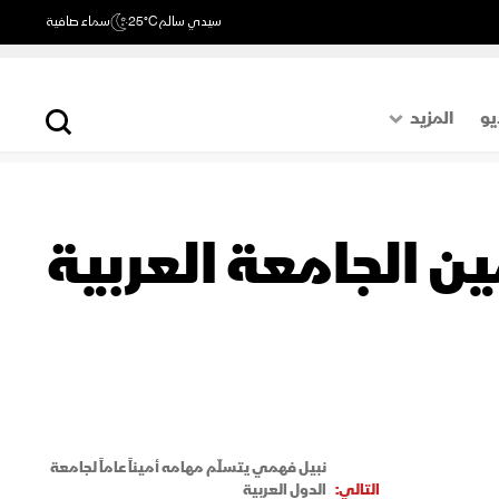
سيدي سالم
25°C
سماء صافية
يو
المزيد
حول العالم
الصفحة الأخيرة
ن الجامعة العربية
اقتصاد
رياضة
نبيل فهمي يتسلّم مهامه أميناً عاماً لجامعة
التالي:
الدول العربية