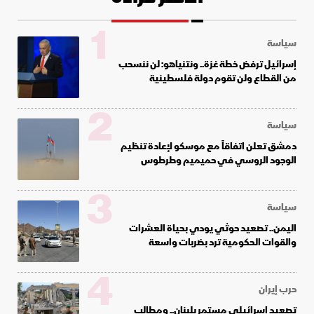
1
سياسة
إسرائيل ترفض خطة غزة.. ونتنياهو: لن ننسحب
من القطاع ولن تقوم دولة فلسطينية
2
سياسة
دمشق تعلن اتفاقاً مع موسكو لإعادة تنظيم
الوجود الروسي في حميميم وطرطوس
3
سياسة
اليمن.. تصعيد حوثي يودي بحياة العشرات
والقوات الحكومية ترد بضربات واسعة
4
حرب إيران
تصعيد إسرائيلي مستمر بلبنان.. ومطالب