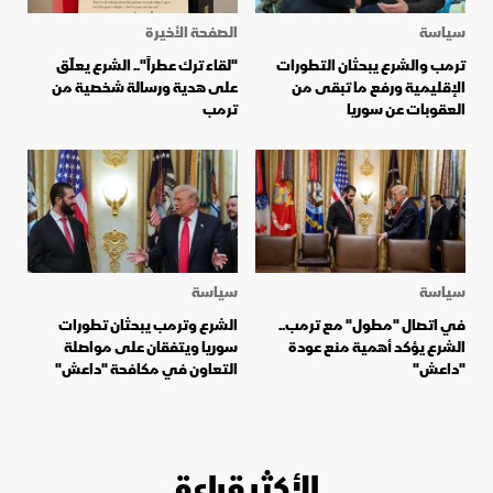
سياسة
الصفحة الأخيرة
ترمب والشرع يبحثان التطورات
"لقاء ترك عطراً".. الشرع يعلّق
الإقليمية ورفع ما تبقى من
على هدية ورسالة شخصية من
العقوبات عن سوريا
ترمب
سياسة
سياسة
في اتصال "مطول" مع ترمب..
الشرع وترمب يبحثان تطورات
الشرع يؤكد أهمية منع عودة
سوريا ويتفقان على مواصلة
"داعش"
التعاون في مكافحة "داعش"
الأكثر قراءة