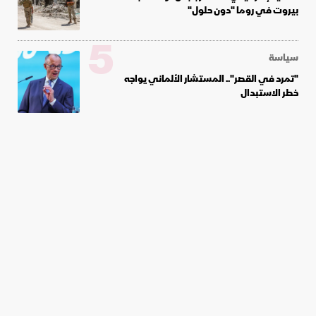
بيروت في روما "دون حلول"
5
سياسة
"تمرد في القصر".. المستشار الألماني يواجه
خطر الاستبدال