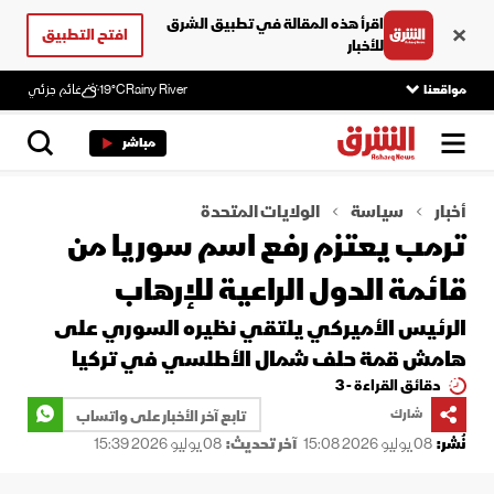
اقرأ هذه المقالة في تطبيق الشرق
افتح التطبيق
للأخبار
مواقعنا
Rainy River
19°C
غائم جزئي
مباشر
أخبار
سياسة
الولايات المتحدة
ترمب يعتزم رفع اسم سوريا من
قائمة الدول الراعية للإرهاب
الرئيس الأميركي يلتقي نظيره السوري على
هامش قمة حلف شمال الأطلسي في تركيا
دقائق القراءة - 3
شارك
تابع آخر الأخبار على واتساب
نُشر:
08 يوليو 2026 15:08
آخر تحديث:
08 يوليو 2026 15:39