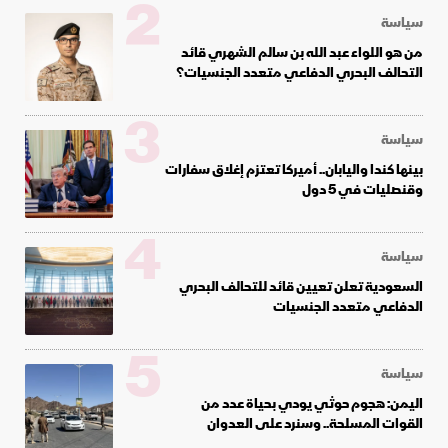
2
سياسة
من هو اللواء عبد الله بن سالم الشهري قائد
التحالف البحري الدفاعي متعدد الجنسيات؟
3
سياسة
بينها كندا واليابان.. أميركا تعتزم إغلاق سفارات
وقنصليات في 5 دول
4
سياسة
السعودية تعلن تعيين قائد للتحالف البحري
الدفاعي متعدد الجنسيات
5
سياسة
اليمن: هجوم حوثي يودي بحياة عدد من
القوات المسلحة.. وسنرد على العدوان