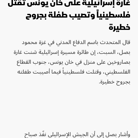
غارة إسرائيلية على خان يونس تقتل
فلسطينياً وتصيب طفلة بجروح
خطيرة
قال المتحدث باسم الدفاع المدني في غزة محمود
بصل، السبت، إن طائرة مسيرة إسرائيلية شنت غارة
بصاروخين على منزل في خان يونس، جنوب القطاع
الفلسطيني، وقتلت فلسطينياً فيما أصيبت طفلته
بجروح خطيرة.
وأشار بصل إلى أن الجيش الإسرائيلي نفّذ صباح