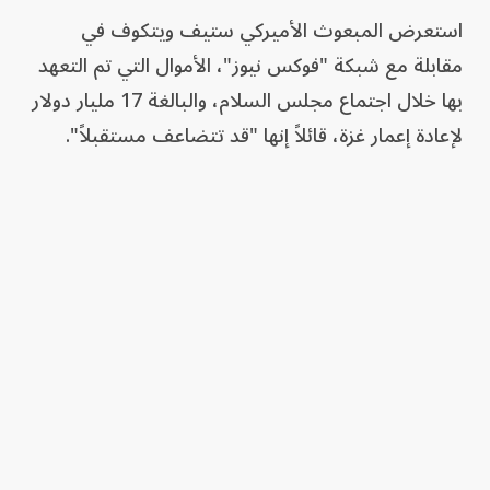
استعرض المبعوث الأميركي ستيف ويتكوف في
مقابلة مع شبكة "فوكس نيوز"، الأموال التي تم التعهد
بها خلال اجتماع مجلس السلام، والبالغة 17 مليار دولار
لإعادة إعمار غزة، قائلاً إنها "قد تتضاعف مستقبلاً".
وأضاف: "هذه الأموال ستمنحنا دفعة قوية للانطلاق.
سيكون لدينا إسكان ونقل جماعي، وسنتمكن من إزالة
وتهيئة جميع المناطق هناك، وتجهيزها لنهضة جديدة.
وأعتقد أن هذا مجرد البداية. أعتقد أن الرقم اليوم 17
مليار دولار، وغداً قد يكون 34 ملياراً".