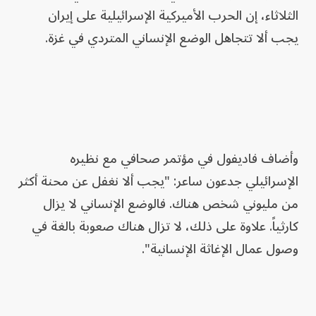
‌الثلاثاء، إن الحرب الأميركية الإسرائيلية ​على إيران
⁠يجب ألا تتجاهل الوضع الإنساني ⁠المتردي في غزة.
وأضاف فاديفول في مؤتمر صحافي مع ​نظيره
الإسرائيلي جدعون ساعر: "يجب ألا نغفل عن محنة ⁠أكثر
من مليوني ​شخص ​هناك. فالوضع الإنساني لا يزال
‌كارثياً. علاوة على ذلك، ​لا تزال ⁠هناك صعوبة بالغة ​في
وصول عمال ⁠الإغاثة ‌الإنسانية".