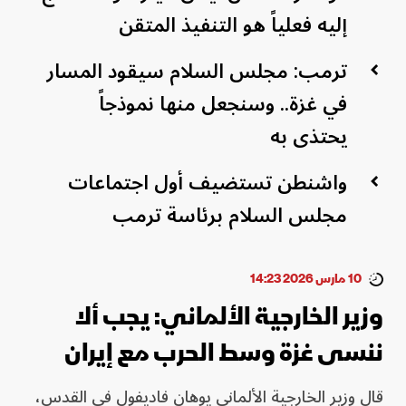
إليه فعلياً هو التنفيذ المتقن
ترمب: مجلس السلام سيقود المسار
في غزة.. وسنجعل منها نموذجاً
يحتذى به
واشنطن تستضيف أول اجتماعات
مجلس السلام برئاسة ترمب
10 مارس 2026 14:23
وزير الخارجية الألماني: يجب ألا
ننسى غزة وسط الحرب مع إيران
قال وزير الخارجية الألماني يوهان فاديفول في ⁠القدس،