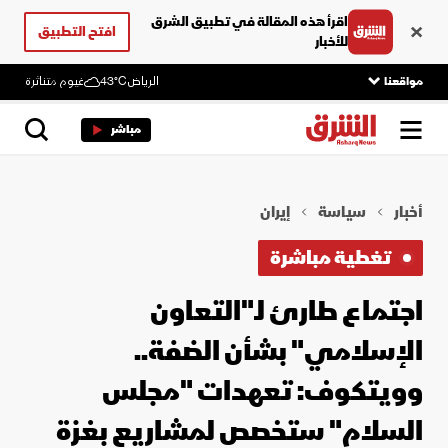
اقرأ هذه المقالة في تطبيق الشرق
افتح التطبيق
للأخبار
مواقعنا
الرياض
43°C
غيوم متناثرة
مباشر
أخبار
سياسة
إيران
تغطية مباشرة
اجتماع طارئ لـ"التعاون
الإسلامي" بشأن الضفة..
وويتكوف: تعهدات "مجلس
السلام" ستخصص لمشاريع بغزة