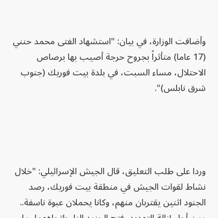
وأضافت الوزارة، في بيان: "استشهاد الفتى محمد حنني
(17 عاما) متأثراً بجروح حرجة أصيب بها برصاص
الاحتلال، مساء السبت، في بلدة بيت فوريك (جنوب
شرق نابلس)".
وردا على طلب التعليق، قال الجيش الإسرائيلي: "خلال
نشاط لقوات الجيش في منطقة بيت فوريك، رصد
الجنود اثنين يقتربان منهم، وكانا يحملان عبوة ناسفة..
ومن أجل إزالة التهديد، فتح الجنود النار باتجاههما، ما