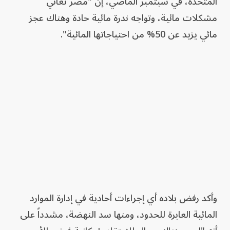
المتحدة، في سبتمبر الماضي، إنَّ "مصر تعاني
مشكلات مائية، وتواجه ندرة مائية حادة وهناك عجز
مائي يزيد عن 50% من احتياجاتها المائية".
وأكد رفض بلاده أي إجراءات أحادية في إدارة الموارد
المائية العابرة للحدود، ومنها سد النهضة، مشدداً على