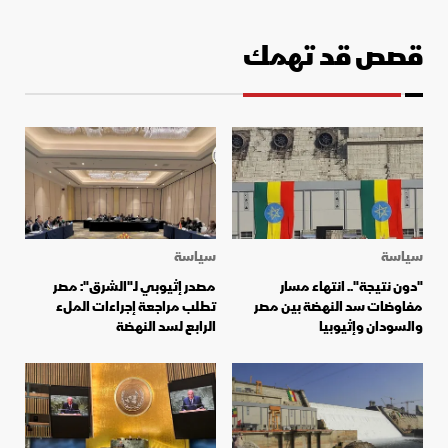
قصص قد تهمك
سياسة
سياسة
"دون نتيجة".. انتهاء مسار
مصدر إثيوبي لـ"الشرق": مصر
مفاوضات سد النهضة بين مصر
تطلب مراجعة إجراءات الملء
والسودان وإثيوبيا
الرابع لسد النهضة