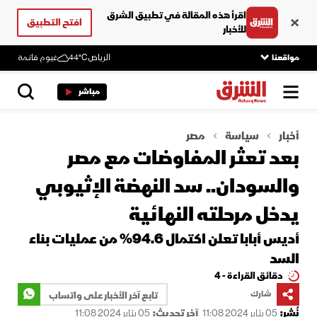
اقرأ هذه المقالة في تطبيق الشرق
افتح التطبيق
للأخبار
مواقعنا
الرياض
44°C
غيوم قاتمة
مباشر
أخبار
سياسة
مصر
بعد تعثر المفاوضات مع مصر
والسودان.. سد النهضة الإثيوبي
يدخل مرحلته النهائية
أديس أبابا تعلن اكتمال 94.6% من عمليات بناء
السد
دقائق القراءة - 4
شارك
تابع آخر الأخبار على واتساب
نُشر:
05 يناير 2024 11:08
آخر تحديث:
05 يناير 2024 11:08