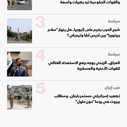
والقوات الحكومية ترد بضربات واسعة
3
سياسة
شبح الحرب يخيم على إثيوبيا.. هل ينهار "سلام
بريتوريا" بين أديس أبابا وتيجراي؟
4
سياسة
العراق.. الزيدي يوجه برفع الاستعداد القتالي
للقوات الأمنية والعسكرية
5
حرب إيران
تصعيد إسرائيلي مستمر بلبنان.. ومطالب
بيروت في روما "دون حلول"