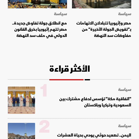
سياسة
سياسة
مصر وإثيوبيا تتبادلان الاتهامات
مع انطلاق جولة تفاوض جديدة..
بـ"تقويض الجولة الأخيرة" من
مصر تتهم إثيوبيا بـخرق القانون
مفاوضات سد النهضة
الدولي في ملف سد النهضة
الأكثر قراءة
1
سياسة
"اتفاقية مكة" تؤسس لدفاع مشترك بين
السعودية وتركيا وباكستان
2
سياسة
اليمن.. تصعيد حوثي يودي بحياة العشرات