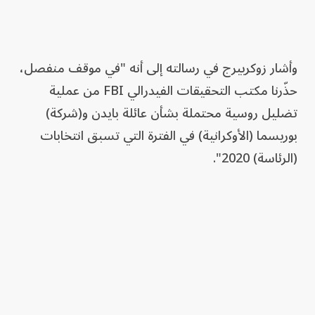
وأشار زوكربيرج في رسالته إلى أنه "في موقف منفصل،
حذّرنا مكتب التحقيقات الفيدرالي FBI من عملية
تضليل روسية محتملة بشأن عائلة بايدن و(شركة)
بوريسما (الأوكرانية) في الفترة التي تسبق انتخابات
(الرئاسة) 2020".