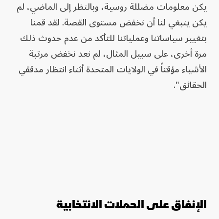
يكن معلومات مضللة روسية، وبالنظر إلى الماضي، لم
يكن ينبغي لنا أن نخفض مستوى القصة. لقد قمنا
بتغيير سياساتنا وعملياتنا للتأكد من عدم حدوث ذلك
مرة أخرى، على سبيل المثال، لم نعد نخفض مرتبة
الأشياء مؤقتاً في الولايات المتحدة أثناء انتظار مدققي
الحقائق".
الإنفاق على الحملات الانتخابية