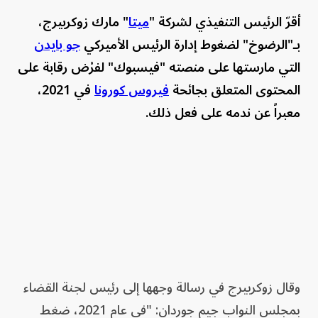
أقرّ الرئيس التنفيذي لشركة "
ميتا
" مارك زوكربيرج،
بـ"الرضوخ" لضغوط إدارة الرئيس الأميركي
جو بايدن
التي مارستها على منصته "فيسبوك" لفرْض رقابة على
المحتوى المتعلق بجائحة
فيروس كورونا
في 2021،
معبراً عن ندمه على فعل ذلك.
وقال زوكربيرج في رسالة وجهها إلى رئيس لجنة القضاء
بمجلس النواب جيم جوردان: "في عام 2021، ضغط