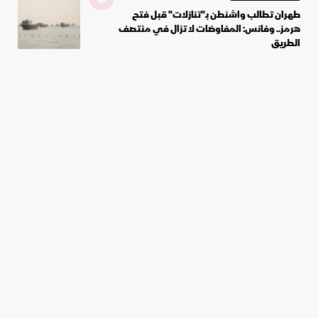
طهران تطالب واشنطن بـ"تنازلات" قبل فتح
هرمز.. وفانس: المفاوضات لا تزال في منتصف
الطريق