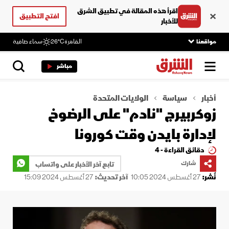
اقرأ هذه المقالة في تطبيق الشرق
افتح التطبيق
للأخبار
مواقعنا
القاهرة
26°C
سماء صافية
مباشر
أخبار
سياسة
الولايات المتحدة
زوكربيرج "نادم" على الرضوخ
لإدارة بايدن وقت كورونا
دقائق القراءة - 4
شارك
تابع آخر الأخبار على واتساب
نُشر:
27 أغسطس 2024 10:05
آخر تحديث:
27 أغسطس 2024 15:09