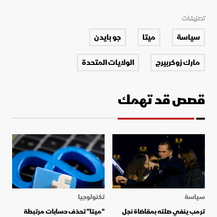
تصنيفات
سياسة
ميتا
جو بايدن
مارك زوكربيرج
الولايات المتحدة
قصص قد تهمك
سياسة
تكنولوجيا
ترمب ينفي صلته بمقاضاة نجل
"ميتا" تحذف حسابات مرتبطة