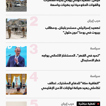
اليمن.. تصعيد حوثي يودي بحياة العشرات
والقوات الحكومية ترد بضربات واسعة
2
حرب إيران
تصعيد إسرائيلي مستمر بلبنان.. ومطالب
بيروت في روما "دون حلول"
3
سياسة
"تمرد في القصر".. المستشار الألماني يواجه
خطر الاستبدال
4
سياسة
"اتفاقية مكة" للدفاع المشترك.. تحالف
تكاملي يعيد صياغة توازنات الأمن الإقليمي
5
حرب إيران
تغطية مباشرة