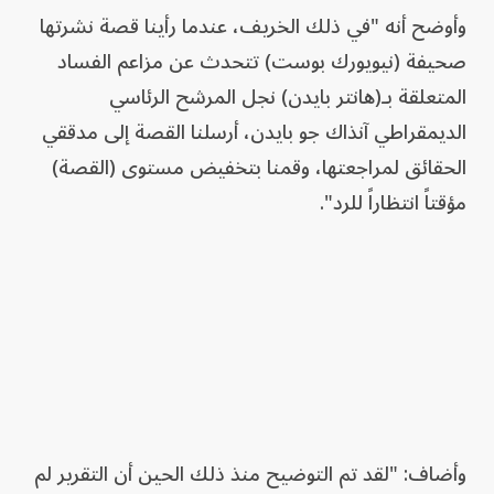
وأوضح أنه "في ذلك الخريف، عندما رأينا قصة نشرتها
صحيفة (نيويورك بوست) تتحدث عن مزاعم الفساد
المتعلقة بـ(هانتر بايدن) نجل المرشح الرئاسي
الديمقراطي آنذاك جو بايدن، أرسلنا القصة إلى مدققي
الحقائق لمراجعتها، وقمنا بتخفيض مستوى (القصة)
مؤقتاً انتظاراً للرد".
وأضاف: "لقد تم التوضيح منذ ذلك الحين أن التقرير لم