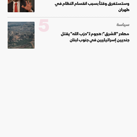
وستستغرق وقتاً بسبب انقسام النظام في
طهران
5
سياسة
مصادر "الشرق": هجوم لـ"حزب الله" يقتل
جنديين إسرائيليين في جنوب لبنان