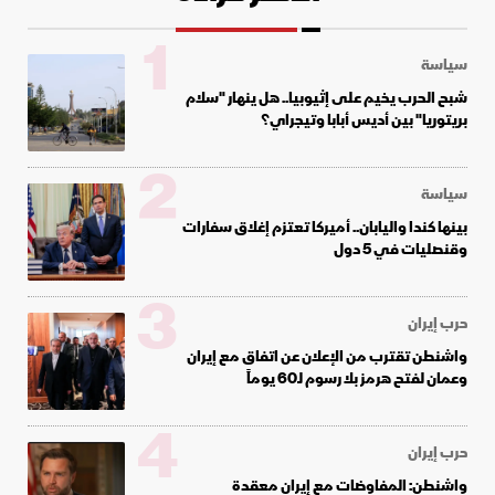
1
سياسة
شبح الحرب يخيم على إثيوبيا.. هل ينهار "سلام
بريتوريا" بين أديس أبابا وتيجراي؟
2
سياسة
بينها كندا واليابان.. أميركا تعتزم إغلاق سفارات
وقنصليات في 5 دول
3
حرب إيران
واشنطن تقترب من الإعلان عن اتفاق مع إيران
وعمان لفتح هرمز بلا رسوم لـ60 يوماً
4
حرب إيران
واشنطن: المفاوضات مع إيران معقدة