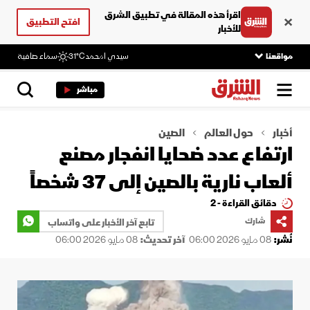
اقرأ هذه المقالة في تطبيق الشرق
افتح التطبيق
للأخبار
مواقعنا
سيدي امحمد
31°C
سماء صافية
مباشر
أخبار
حول العالم
الصين
ارتفاع عدد ضحايا انفجار مصنع
ألعاب نارية بالصين إلى 37 شخصاً
دقائق القراءة - 2
شارك
تابع آخر الأخبار على واتساب
نُشر:
08 مايو 2026 06:00
آخر تحديث:
08 مايو 2026 06:00