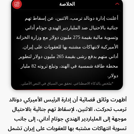
الخلاصة
أعلنت إدارة دونالد ترمب، الاثنين، عن إسقاط تهم
جنائية بالاحتيال ضد الملياردير الهندي جوتام أداني
وتسوية مالية بقيمة 275 مليون دولار مع وزارة الخزانة
الأميركية لانتهاكات مشتبه بها للعقوبات على إيران.
أداني متهم بدفع رشى بقيمة 265 مليون دولار لتطوير
محطة طاقة شمسية في الهند، وتبلغ ثروته 82 مليار
دولار.
*ملخص بالذكاء الاصطناعي. تحقق من السياق في النص الأصلي.
أظهرت وثائق قضائية أن إدارة الرئيس الأميركي دونالد
ترمب تحركت، الاثنين، لإسقاط تهم جنائية بالاحتيال
موجهة إلى الملياردير الهندي جوتام أداني، إلى جانب
تسوية انتهاكات مشتبه بها للعقوبات على إيران تشمل