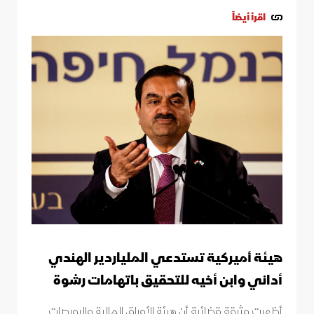
اقرأ أيضاً
هيئة أميركية تستدعي الملياردير الهندي
أداني وابن أخيه للتحقيق باتهامات رشوة
أظهرت وثيقة قضائية أن هيئة الأوراق المالية والبورصات