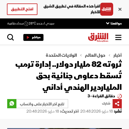
اقرأ هذه المقالة في تطبيق الشرق
افتح التطبيق
للأخبار
مواقعنا
سيدي امحمد
28°C
سماء صافية
مباشر
أخبار
حول العالم
الولايات المتحدة
ثروته 82 مليار دولار.. إدارة ترمب
تُسقط دعاوى جنائية بحق
الملياردير الهندي أداني
دقائق القراءة - 3
شارك
تابع آخر الأخبار على واتساب
نُشر:
18 مايو 2026 20:48
آخر تحديث:
18 مايو 2026 20:48