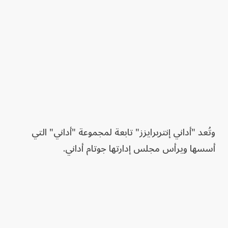
وتُعد "أداني إنتربرايزز" تابعة لمجموعة "أداني" التي
أسسها ويرأس مجلس إدارتها جوتام أداني.