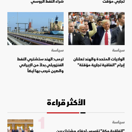
تجاري مؤقت
شراء النفط الروسي
سياسة
سياسة
الولايات المتحدة والهند تعلنان
ترمب: الهند ستشتري النفط
إبرام "اتفاقية تجارية مؤقتة"
الفنزويلي بدلاً من الإيراني
والصين مُرحب بها أيضاً
الأكثر قراءة
1
سياسة
"اتفاقية مكة" تؤسس لدفاع مشترك بين