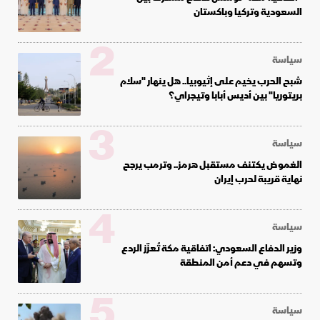
السعودية وتركيا وباكستان
2
سياسة
شبح الحرب يخيم على إثيوبيا.. هل ينهار "سلام
بريتوريا" بين أديس أبابا وتيجراي؟
3
سياسة
الغموض يكتنف مستقبل هرمز.. وترمب يرجح
نهاية قريبة لحرب إيران
4
سياسة
وزير الدفاع السعودي: اتفاقية مكة تُعزّز الردع
وتسهم في دعم أمن المنطقة
5
سياسة