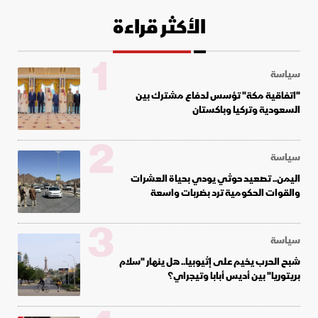
الأكثر قراءة
1
سياسة
"اتفاقية مكة" تؤسس لدفاع مشترك بين
السعودية وتركيا وباكستان
2
سياسة
اليمن.. تصعيد حوثي يودي بحياة العشرات
والقوات الحكومية ترد بضربات واسعة
3
سياسة
شبح الحرب يخيم على إثيوبيا.. هل ينهار "سلام
بريتوريا" بين أديس أبابا وتيجراي؟