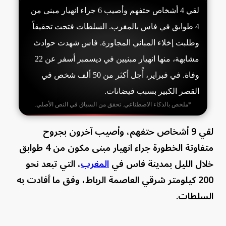
لقي 4 أشخاص حتفهم وأصيب 6 جراء انهيار مبنى من
4 طوابق في فاس بالمغرب. السلطات فتحت تحقيقاً
وطلبت إخلاء المباني المجاورة. فاس شهدت حوادث
مشابهة، منها انهيار مبنيين في ديسمبر أسفر عن 22
وفاة. في فبراير، أُجل أكثر من 50 ألف شخص في
القصر الكبير بسبب فيضانات.
*ملخص بالذكاء الاصطناعي. تحقق من السياق في النص الأصلي.
لقي 9 أشخاص حتفهم، وأصيب آخرون بجروح
متفاوتة الخطورة جراء انهيار مبنى مكون من 4 طوابق
خلال الليل بمدينة فاس في
المغرب
، التي تبعد نحو
200 كيلومتر شرقي العاصمة الرباط، وفق ما أفادت به
السلطات.