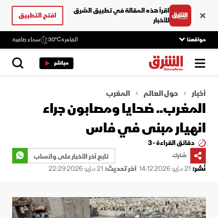
اقرأ هذه المقالة في تطبيق الشرق
افتح التطبيق
للأخبار
مواقعنا
القاهرة
30°C
سماء صافية
مباشر
أخبار
حول العالم
المغرب
المغرب.. ضحايا ومصابون جراء
انهيار مبنى في فاس
دقائق القراءة - 3
شارك
تابع آخر الأخبار على واتساب
نُشر:
21 مايو 2026 14:12
آخر تحديث:
21 مايو 2026 22:29