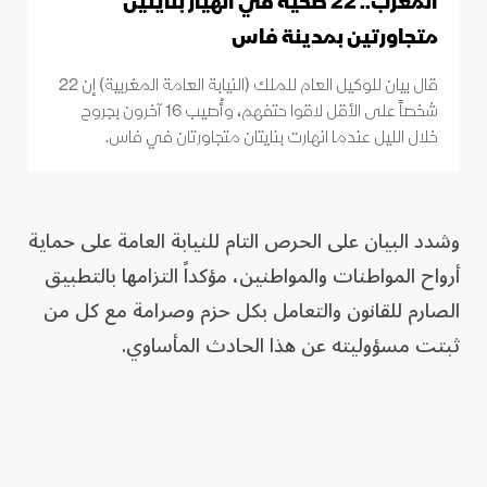
المغرب.. 22 ضحية في انهيار بنايتين
متجاورتين بمدينة فاس
قال بيان للوكيل العام للملك (النيابة العامة المغربية) إن 22
شخصاً على الأقل لاقوا حتفهم، وأُصيب 16 آخرون بجروح
خلال الليل عندما انهارت بنايتان متجاورتان في فاس.
وشدد البيان على الحرص التام للنيابة العامة على حماية
أرواح المواطنات والمواطنين، مؤكداً التزامها بالتطبيق
الصارم للقانون والتعامل بكل حزم وصرامة مع كل من
ثبتت مسؤوليته عن هذا الحادث المأساوي.