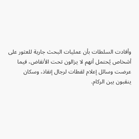
وأفادت السلطات بأن عمليات البحث جارية للعثور على
أشخاص يُحتمل أنهم لا يزالون تحت الأنقاض، فيما
عرضت وسائل إعلام لقطات لرجال إنقاذ، وسكان
ينقبون بين الركام.