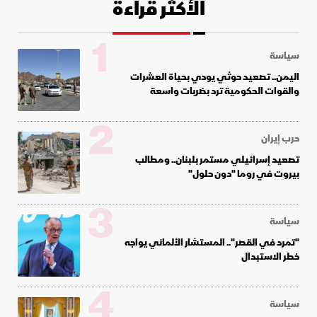
الأكثر قراءة
1
سياسة
اليمن.. تصعيد حوثي يودي بحياة العشرات
والقوات الحكومية ترد بضربات واسعة
2
حرب إيران
تصعيد إسرائيلي مستمر بلبنان.. ومطالب
بيروت في روما "دون حلول"
3
سياسة
"تمرد في القصر".. المستشار الألماني يواجه
خطر الاستبدال
4
سياسة