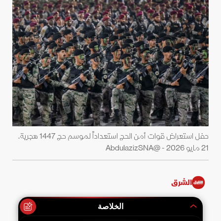
حفل استعراض قوات أمن الحج استعداداً لموسم حج 1447 هجرية.
21 مايو 2026 - @AbdulazizSNA
الشرق
الخلاصة