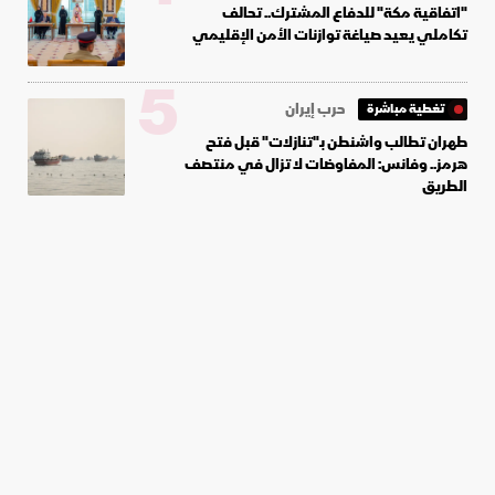
"اتفاقية مكة" للدفاع المشترك.. تحالف
تكاملي يعيد صياغة توازنات الأمن الإقليمي
5
حرب إيران
تغطية مباشرة
طهران تطالب واشنطن بـ"تنازلات" قبل فتح
هرمز.. وفانس: المفاوضات لا تزال في منتصف
الطريق