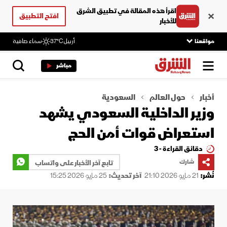
اقرأ هذه المقالة في تطبيق الشرق
افتح التطبيق
للأخبار
مواقعنا
أربيل
37°C
سماء صافية
مباشر
أخبار
حول العالم
السعودية
وزير الداخلية السعودي يشهد
استعراض قوات أمن الحج
دقائق القراءة - 3
شارك
تابع آخر الأخبار على واتساب
نُشر:
21 مايو 2026 21:10
آخر تحديث:
25 مايو 2026 15:25