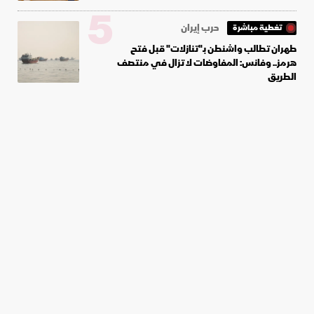
5
حرب إيران
تغطية مباشرة
طهران تطالب واشنطن بـ"تنازلات" قبل فتح
هرمز.. وفانس: المفاوضات لا تزال في منتصف
الطريق