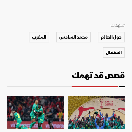
تصنيفات
حول العالم
محمد السادس
المغرب
السنغال
قصص قد تهمك