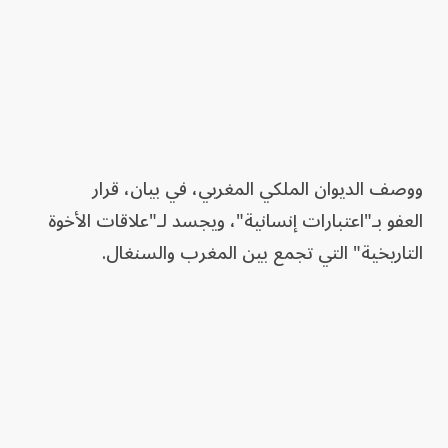
ووصف الديوان الملكي المغربي، في بيان، قرار
العفو بـ"اعتبارات إنسانية"، ويجسد لـ"علاقات الأخوة
التاريخية" التي تجمع بين المغرب والسنغال.