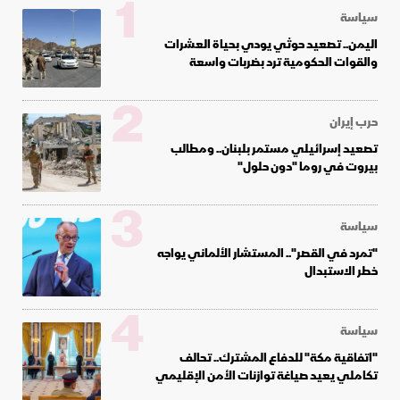
1
سياسة
اليمن.. تصعيد حوثي يودي بحياة العشرات
والقوات الحكومية ترد بضربات واسعة
2
حرب إيران
تصعيد إسرائيلي مستمر بلبنان.. ومطالب
بيروت في روما "دون حلول"
3
سياسة
"تمرد في القصر".. المستشار الألماني يواجه
خطر الاستبدال
4
سياسة
"اتفاقية مكة" للدفاع المشترك.. تحالف
تكاملي يعيد صياغة توازنات الأمن الإقليمي