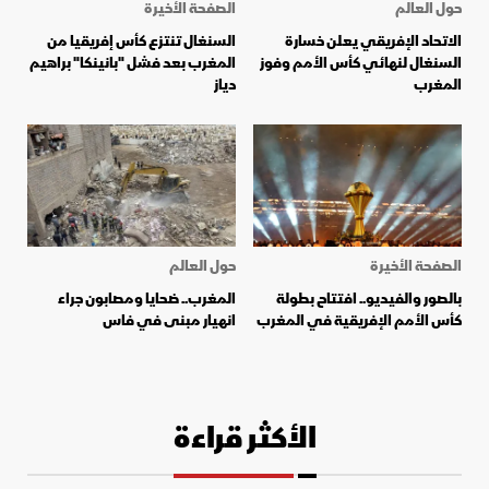
حول العالم
الصفحة الأخيرة
الاتحاد الإفريقي يعلن خسارة
السنغال تنتزع كأس إفريقيا من
السنغال لنهائي كأس الأمم وفوز
المغرب بعد فشل "بانينكا" براهيم
المغرب
دياز
الصفحة الأخيرة
حول العالم
بالصور والفيديو.. افتتاح بطولة
المغرب.. ضحايا ومصابون جراء
كأس الأمم الإفريقية في المغرب
انهيار مبنى في فاس
الأكثر قراءة