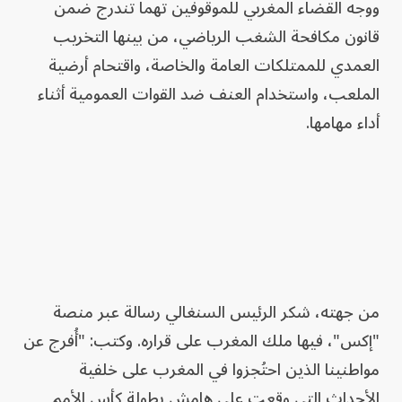
ووجه القضاء المغربي للموقوفين تهماً تندرج ضمن
قانون مكافحة الشغب الرياضي، من بينها التخريب
العمدي للممتلكات العامة والخاصة، واقتحام أرضية
الملعب، واستخدام العنف ضد القوات العمومية أثناء
أداء مهامها.
من جهته، شكر الرئيس السنغالي رسالة عبر منصة
"إكس"، فيها ملك المغرب على قراره. وكتب: "أُفرج عن
مواطنينا الذين احتُجزوا في المغرب على خلفية
الأحداث التي وقعت على هامش بطولة كأس الأمم