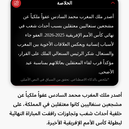
الخلاصة
أصدر ملك المغرب محمد السادس عفواً ملكياً عن
مشجعين سنغاليين معتقلين بسبب أحداث شغب في
نهائي كأس الأمم الإفريقية 2025-2026. العفو جاء
لأسباب إنسانية ويعكس العلاقات الأخوية بين المغرب
والسنغال. شكر الرئيس السنغالي الملك على القرار،
مؤكداً قرب لقاء المعتقلين بعائلاتهم بمناسبة عيد
الأضحى.
*ملخص بالذكاء الاصطناعي. تحقق من السياق في النص الأصلي.
أصدر ملك المغرب محمد السادس عفواً ملكياً عن
مشجعين سنغاليين كانوا معتقلين في المملكة، على
خلفية أحداث شغب وتجاوزات رافقت المباراة النهائية
لبطولة كأس الأمم الإفريقية الأخيرة.