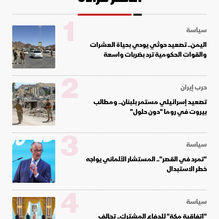
1
سياسة
اليمن.. تصعيد حوثي يودي بحياة العشرات
والقوات الحكومية ترد بضربات واسعة
2
حرب إيران
تصعيد إسرائيلي مستمر بلبنان.. ومطالب
بيروت في روما "دون حلول"
3
سياسة
"تمرد في القصر".. المستشار الألماني يواجه
خطر الاستبدال
4
سياسة
"اتفاقية مكة" للدفاع المشترك.. تحالف