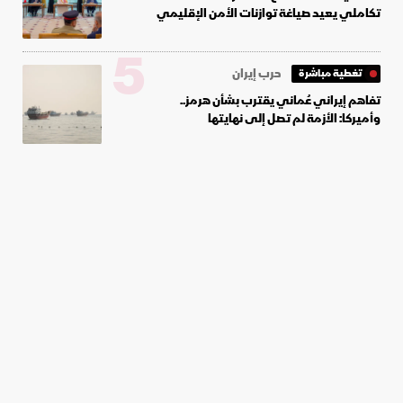
تكاملي يعيد صياغة توازنات الأمن الإقليمي
5
حرب إيران
تغطية مباشرة
تفاهم إيراني عُماني يقترب بشأن هرمز..
وأميركا: الأزمة لم تصل إلى نهايتها