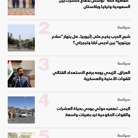
"اتفاقية مكة" تؤسس لدفاع مشترك بين
السعودية وتركيا وباكستان
2
سياسة
شبح الحرب يخيم على إثيوبيا.. هل ينهار "سلام
بريتوريا" بين أديس أبابا وتيجراي؟
3
سياسة
العراق.. الزيدي يوجه برفع الاستعداد القتالي
للقوات الأمنية والعسكرية
4
سياسة
اليمن.. تصعيد حوثي يودي بحياة العشرات
والقوات الحكومية ترد بضربات واسعة
5
سياسة