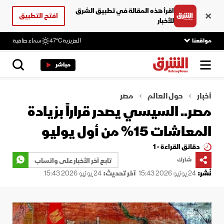
اقرأ هذه المقالة في تطبيق الشرق
افتح التطبيق
للأخبار
مواقعنا
العزيزية
47°C
سماء صافية
مباشر
أخبار
حول العالم
مصر
مصر.. السيسي يصدر قراراً بزيادة
المعاشات 15% من أول يوليو
دقائق القراءة - 1
شارك
تابع آخر الأخبار على واتساب
نُشر:
24 يونيو 2026 15:43
آخر تحديث:
24 يونيو 2026 15:43