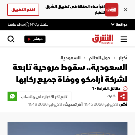
اقرأ هذه المقالة في تطبيق الشرق
افتح التطبيق
للأخبار
مواقعنا
بيلينغام
14°C
سماء صافية
مباشر
أخبار
حول العالم
السعودية
السعودية.. سقوط مروحية تابعة
لشركة أرامكو ووفاة جميع ركابها
دقائق القراءة - 1
شارك
تابع آخر الأخبار على واتساب
نُشر:
28 يونيو 2026 11:45
آخر تحديث:
28 يونيو 2026 11:46