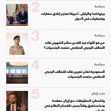
2
سياسة
بينها كندا واليابان.. أميركا تعتزم إغلاق سفارات
وقنصليات في 5 دول
3
سياسة
من هو اللواء عبد الله بن سالم الشهري قائد
التحالف البحري الدفاعي متعدد الجنسيات؟
4
سياسة
السعودية تعلن تعيين قائد للتحالف البحري
الدفاعي متعدد الجنسيات
5
حرب إيران
واشنطن: المفاوضات مع إيران معقدة
وستستغرق وقتاً بسبب انقسام النظام في
طهران