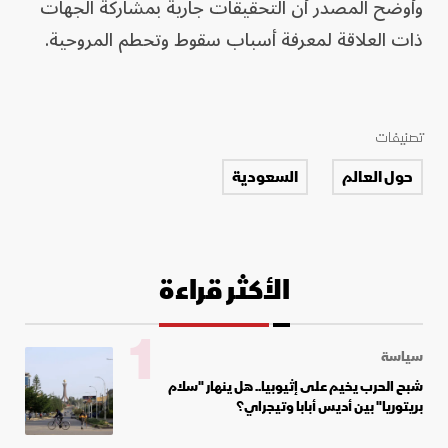
وأوضح المصدر أن التحقيقات جارية بمشاركة الجهات
ذات العلاقة لمعرفة أسباب سقوط وتحطم المروحية.
تصنيفات
حول العالم
السعودية
الأكثر قراءة
1
سياسة
شبح الحرب يخيم على إثيوبيا.. هل ينهار "سلام
بريتوريا" بين أديس أبابا وتيجراي؟