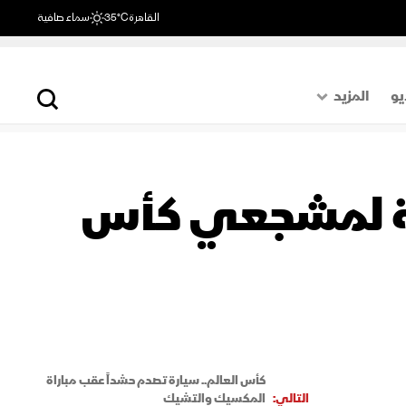
القاهرة
35°C
سماء صافية
يو
المزيد
حول العالم
الصفحة الأخيرة
ة لمشجعي كأس
اقتصاد
رياضة
كأس العالم.. سيارة تصدم حشداً عقب مباراة
التالي:
المكسيك والتشيك