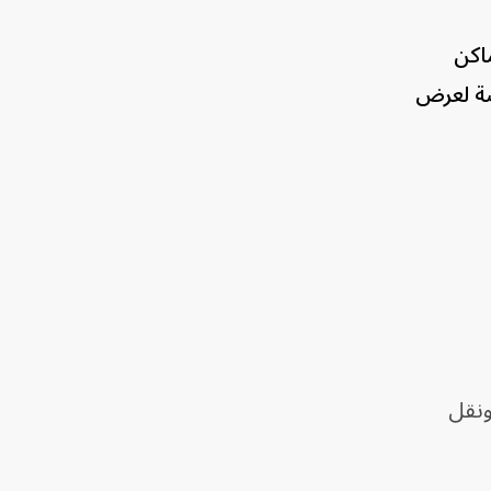
ماكن
صة لعرض
ونقل