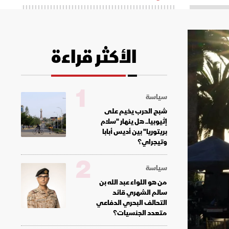
الأكثر قراءة
1
سياسة
شبح الحرب يخيم على
إثيوبيا.. هل ينهار "سلام
بريتوريا" بين أديس أبابا
وتيجراي؟
2
سياسة
من هو اللواء عبد الله بن
سالم الشهري قائد
التحالف البحري الدفاعي
متعدد الجنسيات؟