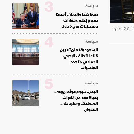
3
سياسة
بينها كندا واليابان.. أميركا
تعتزم إغلاق سفارات
وقنصليات في 5 دول
مشهد عام لمشجعين يتابعون المباراة على شاشة عملاقة في منطقة مخصصة للجماهير في سان فرانسيسكو بولاية كاليفورنيا. 27 يونيو
4
سياسة
السعودية تعلن تعيين
قائد للتحالف البحري
الدفاعي متعدد
الجنسيات
5
سياسة
اليمن: هجوم حوثي يودي
بحياة عدد من القوات
المسلحة.. وسنرد على
العدوان