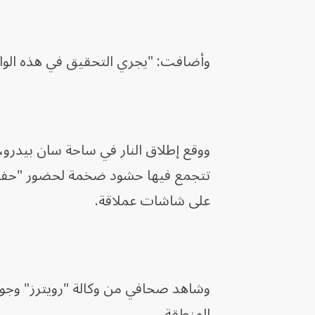
وأضافت: "يجري التحقيق في هذه الواق
ووقع إطلاق النار في ساحة سان بيدرو
تتجمع فيها حشود ضخمة لحضور "حفلا
على شاشات عملاقة.
وشاهد صحافي من وكالة "رويترز" وجود
المنطقة.