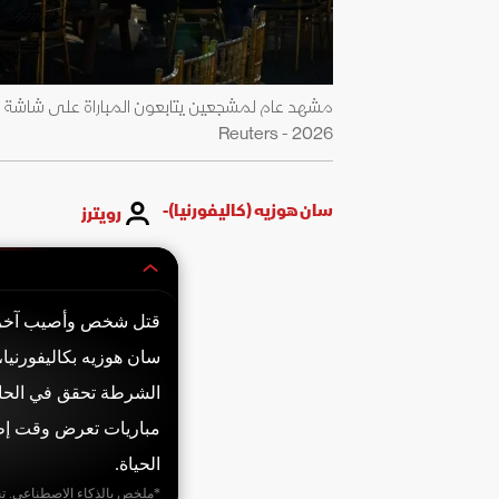
2026 - Reuters
سان هوزيه (كاليفورنيا)-
رويترز
قتل شخص وأصيب آخر بج
سان هوزيه بكاليفورنيا
الشرطة تحقق في الحا
مباريات تعرض وقت إطل
الحياة.
*ملخص بالذكاء الاصطناعي. ت