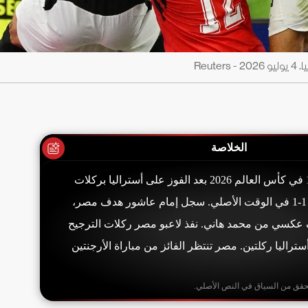
Reu
الخلاصة
تأهلت مصر إلى دور 16 في كأس العالم 2026 بعد الفوز على أستراليا بركلات
الترجيح 4-2، بعد تعادل 1-1 في الوقت الأصلي. سجل إمام عاشور هدف مصر،
ف عكسي من محمد هاني. نفذ لاعبو مصر ركلات الترجيح
أستراليا ركلتين. مصر تنتظر الفائز من مباراة الأرجنتين
حقق من السياق في النص الأصلي.