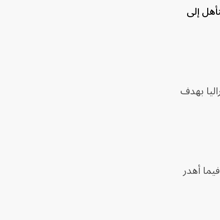
 كأس العالم 2026 بالفوز على أستراليا بركلات الترجيح 4-2، لتتأهل إلى
 أستراليا بهدف
يما أهدر