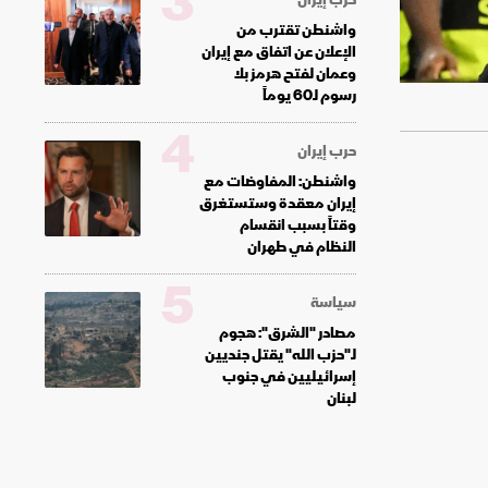
3
واشنطن تقترب من
الإعلان عن اتفاق مع إيران
وعمان لفتح هرمز بلا
رسوم لـ60 يوماً
4
حرب إيران
واشنطن: المفاوضات مع
إيران معقدة وستستغرق
وقتاً بسبب انقسام
النظام في طهران
5
سياسة
مصادر "الشرق": هجوم
لـ"حزب الله" يقتل جنديين
إسرائيليين في جنوب
لبنان