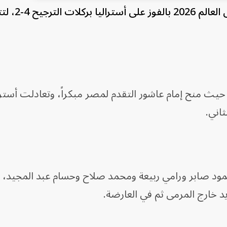
واصلت مصر رحلتها التاريخية في
نتهى اللقاء في دالاس بالتعادل 1-1، حيث منح إمام عاشور التقدم لمصر مبكراً، وتعادلت
اني.
ود صابر ورامي ربيعة ومحمد صلاح وحسام عبد المجيد، ف
 خارج المرمى ثم في العارضة.