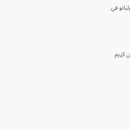
باتو في
د تمريرة عرضية من كريم