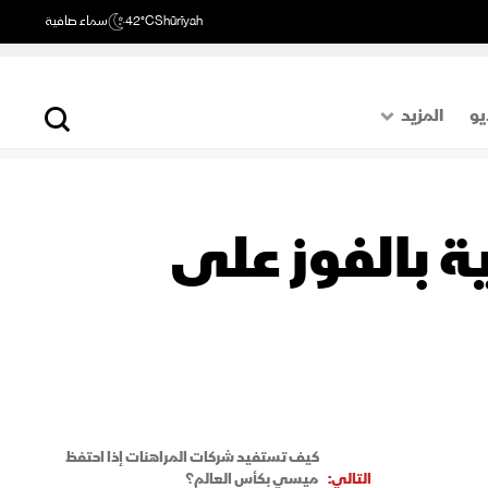
Shūrīyah
42°C
سماء صافية
يو
المزيد
حول العالم
الصفحة الأخيرة
ة بالفوز على
اقتصاد
رياضة
كيف تستفيد شركات المراهنات إذا احتفظ
التالي:
ميسي بكأس العالم؟