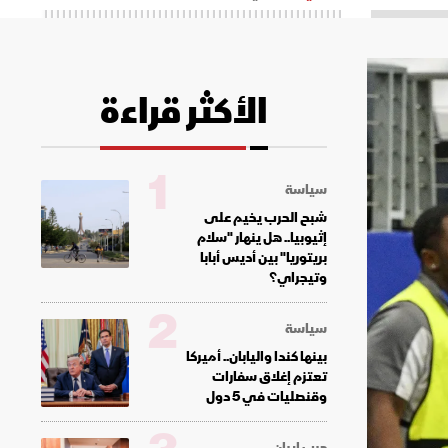
الأكثر قراءة
1
سياسة
شبح الحرب يخيم على
إثيوبيا.. هل ينهار "سلام
بريتوريا" بين أديس أبابا
وتيجراي؟
2
سياسة
بينها كندا واليابان.. أميركا
تعتزم إغلاق سفارات
وقنصليات في 5 دول
حرب إيران