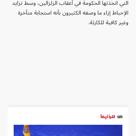
التي اتخذتها الحكومة في أعقاب الزلزالين، وسط تزايد
الإحباط ‌إزاء ما وصفه الكثيرون بأنه استجابة متأخرة
وغير كافية ‌للكارثة.
اقرأ أيضاً