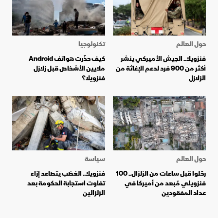
حول العالم
تكنولوجيا
فنزويلا.. الجيش الأميركي ينشر
كيف حذّرت هواتف Android
أكثر من 900 فرد لدعم الإغاثة من
ملايين الأشخاص قبل زلازل
الزلازل
فنزويلا؟
حول العالم
سياسة
رحّلوا قبل ساعات من الزلزال.. 100
فنزويلا.. الغضب يتصاعد إزاء
فنزويلي مُبعد من أميركا في
تفاوت استجابة الحكومة بعد
عداد المفقودين
الزلزالين