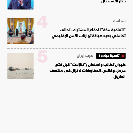
خطر الاستبدال
4
سياسة
"اتفاقية مكة" للدفاع المشترك.. تحالف
تكاملي يعيد صياغة توازنات الأمن الإقليمي
5
حرب إيران
تغطية مباشرة
طهران تطالب واشنطن بـ"تنازلات" قبل فتح
هرمز.. وفانس: المفاوضات لا تزال في منتصف
الطريق