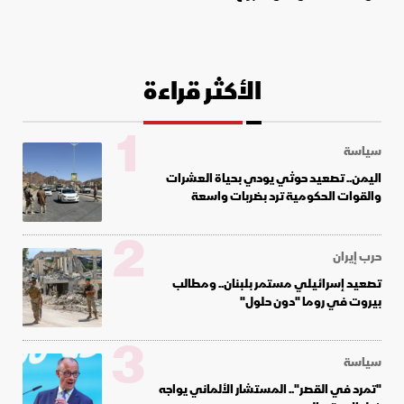
الأكثر قراءة
1
سياسة
اليمن.. تصعيد حوثي يودي بحياة العشرات
والقوات الحكومية ترد بضربات واسعة
2
حرب إيران
تصعيد إسرائيلي مستمر بلبنان.. ومطالب
بيروت في روما "دون حلول"
3
سياسة
"تمرد في القصر".. المستشار الألماني يواجه