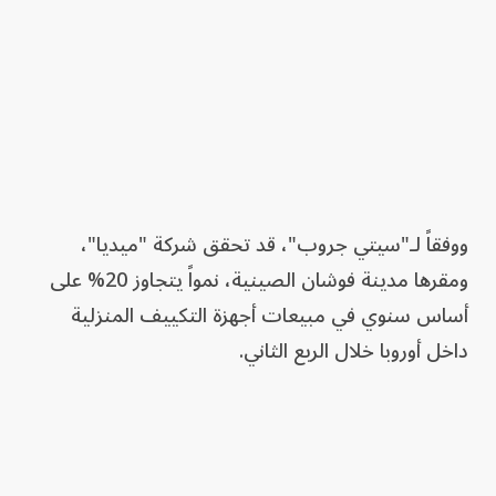
ووفقاً لـ"سيتي جروب"، قد تحقق شركة "ميديا"،
ومقرها مدينة فوشان الصينية، نمواً يتجاوز 20% على
أساس سنوي في مبيعات أجهزة التكييف المنزلية
داخل أوروبا خلال الربع الثاني.