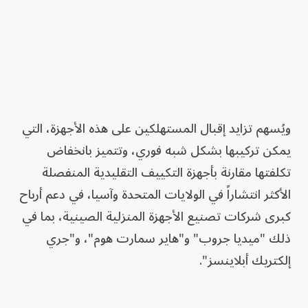
ويُسهم تزايد إقبال المستهلكين على هذه الأجهزة، التي
يمكن تركيبها بشكل شبه فوري، وتتميز بانخفاض
تكلفتها مقارنة بأجهزة التكييف التقليدية المنفصلة
الأكثر انتشاراً في الولايات المتحدة وآسيا، في دعم أرباح
كبرى شركات تصنيع الأجهزة المنزلية الصينية، بما في
ذلك "ميديا جروب" و"هاير سمارت هوم"، و"جري
إلكتريك أبلاينسز".