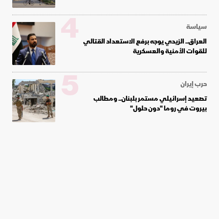
4
سياسة
العراق.. الزيدي يوجه برفع الاستعداد القتالي
للقوات الأمنية والعسكرية
5
حرب إيران
تصعيد إسرائيلي مستمر بلبنان.. ومطالب
بيروت في روما "دون حلول"