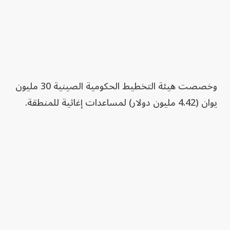
وخصصت هيئة التخطيط الحكومية الصينية 30 مليون
يوان (4.42 مليون دولار) لمساعدات إغاثية للمنطقة.