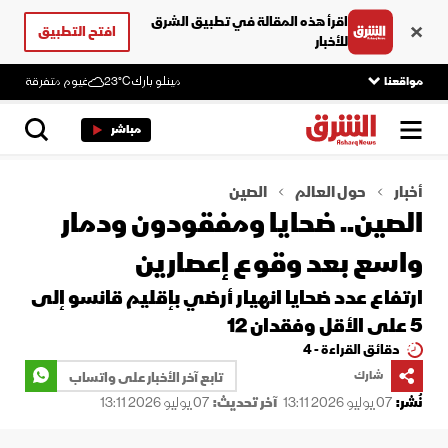
اقرأ هذه المقالة في تطبيق الشرق
افتح التطبيق
للأخبار
مواقعنا
مينلو بارك
23°C
غيوم متفرقة
مباشر
أخبار
حول العالم
الصين
الصين.. ضحايا ومفقودون ودمار
واسع بعد وقوع إعصارين
ارتفاع عدد ضحايا انهيار أرضي بإقليم قانسو إلى
5 على الأقل وفقدان 12
دقائق القراءة - 4
شارك
تابع آخر الأخبار على واتساب
نُشر:
07 يوليو 2026 13:11
آخر تحديث:
07 يوليو 2026 13:11