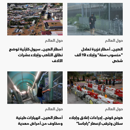
حول العالم
حول العالم
الصين.. أمطار غزيرة تعادل
أمطار الصين.. سيول كارثية توسّع
"منسوب سنة" وإجلاء 19 ألف
نطاق التأهب وإجلاء عشرات
شخص
الآلاف
حول العالم
حول العالم
هونج كونج.. إجراءات إغلاق وإجلاء
أمطار الصين.. انهيارات طينية
سكان وترقب لإعصار "راجاسا"
ومخاوف من أمراض معدية