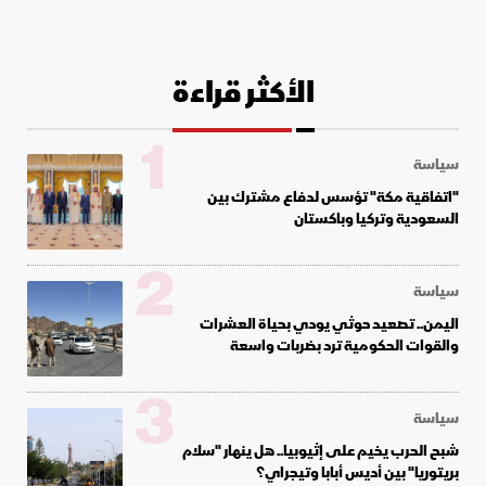
الأكثر قراءة
1
سياسة
"اتفاقية مكة" تؤسس لدفاع مشترك بين
السعودية وتركيا وباكستان
2
سياسة
اليمن.. تصعيد حوثي يودي بحياة العشرات
والقوات الحكومية ترد بضربات واسعة
3
سياسة
شبح الحرب يخيم على إثيوبيا.. هل ينهار "سلام
بريتوريا" بين أديس أبابا وتيجراي؟