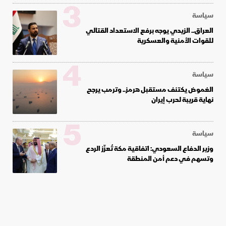
3
سياسة
العراق.. الزيدي يوجه برفع الاستعداد القتالي
للقوات الأمنية والعسكرية
4
سياسة
الغموض يكتنف مستقبل هرمز.. وترمب يرجح
نهاية قريبة لحرب إيران
5
سياسة
وزير الدفاع السعودي: اتفاقية مكة تُعزّز الردع
وتسهم في دعم أمن المنطقة