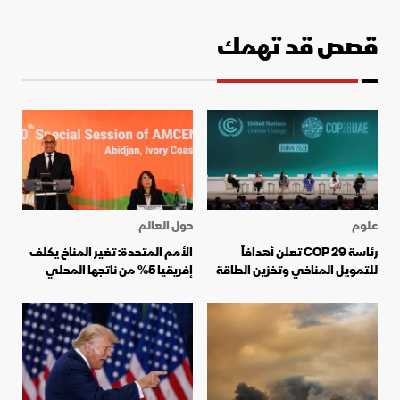
قصص قد تهمك
علوم
حول العالم
رئاسة COP 29 تعلن أهدافاً
الأمم المتحدة: تغير المناخ يكلف
للتمويل المناخي وتخزين الطاقة
إفريقيا 5% من ناتجها المحلي