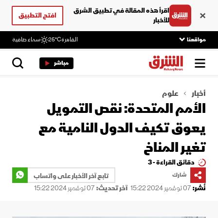
اقرأ هذه المقالة في تطبيق الشرق
افتح التطبيق
للأخبار
مواقعنا
القاهرة
25°C
سماء صافية
مباشر
أخبار
علوم
الأمم المتحدة: نقص التمويل
يعوق تكيف الدول النامية مع
تغير المناخ
دقائق القراءة - 3
شارك
تابع آخر الأخبار على واتساب
نُشر:
07 نوفمبر 2024 15:22
آخر تحديث:
07 نوفمبر 2024 15:22