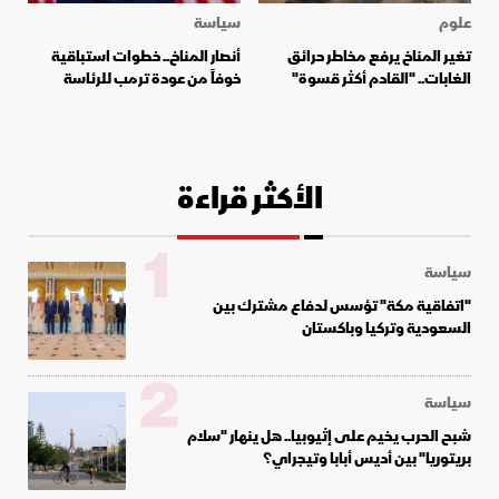
علوم
سياسة
تغير المناخ يرفع مخاطر حرائق
أنصار المناخ.. خطوات استباقية
الغابات.. "القادم أكثر قسوة"
خوفاً من عودة ترمب للرئاسة
الأكثر قراءة
1
سياسة
"اتفاقية مكة" تؤسس لدفاع مشترك بين
السعودية وتركيا وباكستان
2
سياسة
شبح الحرب يخيم على إثيوبيا.. هل ينهار "سلام
بريتوريا" بين أديس أبابا وتيجراي؟