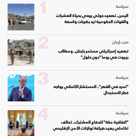
1
سياسة
اليمن.. تصعيد حوثي يودي بحياة العشرات
والقوات الحكومية ترد بضربات واسعة
2
حرب إيران
تصعيد إسرائيلي مستمر بلبنان.. ومطالب
بيروت في روما "دون حلول"
3
سياسة
"تمرد في القصر".. المستشار الألماني يواجه
خطر الاستبدال
4
سياسة
"اتفاقية مكة" للدفاع المشترك.. تحالف
تكاملي يعيد صياغة توازنات الأمن الإقليمي