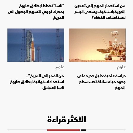
من استعمار المريخ إلى تعدين
"ناسا" تخطط لإطلاق صاروخ
الكويكبات.. كيف يسعى البشر
بمحرك نووي لتسريع الوصول إلى
لاستكشاف الفضاء؟
المريخ
علوم
علوم
دراسة علمية: دليل جديد على
من القمر إلى المريخ"..
وجود مياه سائلة تحت سطح
استعدادات نهائية لإطلاق صاروخ
المريخ
ناسا العملاق
الأكثر قراءة