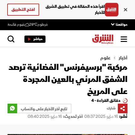
اقرأ هذه المقالة في تطبيق الشرق
افتح التطبيق
للأخبار
مواقعنا
خرطوم
29°C
غيوم قاتمة
مباشر
أخبار
علوم
مركبة "برسيفرنس" الفضائية ترصد
الشفق المرئي بالعين المجردة
على المريخ
دقائق القراءة - 4
شارك
تابع آخر الأخبار على واتساب
نُشر:
16 مايو 2025 08:37
آخر تحديث:
16 مايو 2025 08:40