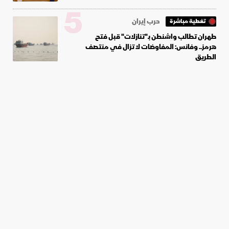
5
حرب إيران
تغطية مباشرة
طهران تطالب واشنطن بـ"تنازلات" قبل فتح
هرمز.. وفانس: المفاوضات لا تزال في منتصف
الطريق