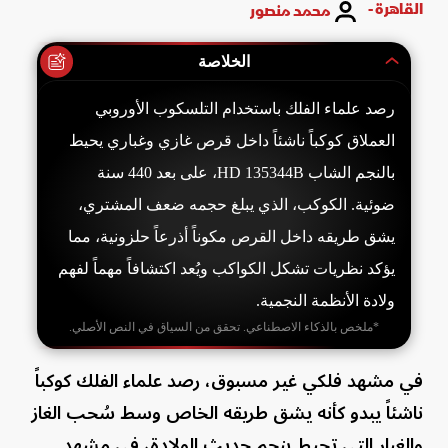
القاهرة -
محمد منصور
الخلاصة
رصد علماء الفلك باستخدام التلسكوب الأوروبي
العملاق كوكباً ناشئاً داخل قرص غازي وغباري يحيط
بالنجم الشاب HD 135344B، على بعد 440 سنة
ضوئية. الكوكب، الذي يبلغ حجمه ضعف المشتري،
يشق طريقه داخل القرص مكوناً أذرعاً حلزونية، مما
يؤكد نظريات تشكل الكواكب ويُعد اكتشافاً مهماً لفهم
ولادة الأنظمة النجمية.
*ملخص بالذكاء الاصطناعي. تحقق من السياق في النص الأصلي.
في مشهد فلكي غير مسبوق، رصد علماء الفلك كوكباً
ناشئاً يبدو كأنه يشق طريقه الخاص وسط سُحب الغاز
والغبار التي تحيط بنجم حديث الولادة، في مشهد