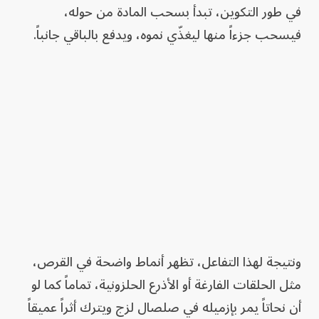
في طور التكوين، تبدأ بسحب المادة من حوله،
فيسحب جزءاً منها ليغذّي نموه، ويدفع بالباقي جانباً.
ونتيجة لهذا التفاعل، تظهر أنماط واضحة في القرص،
مثل الحلقات الفارغة أو الأذرع الحلزونية، تماماً كما لو
أن نحاتاً يمر بإزميله في صلصال لزج ويترك أثراً عميقاً