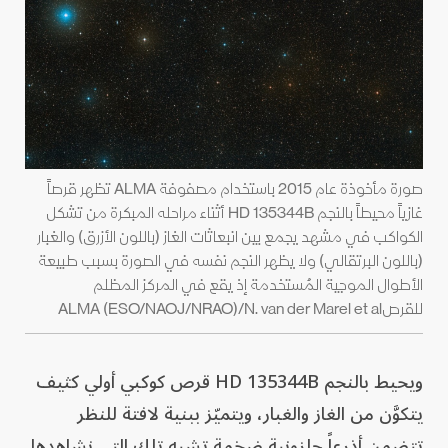
صورة مأخوذة عام 2015 باستخدام مصفوفة ALMA تظهر قرصاً
غازياً محيطاً بالنجم HD 135344B أثناء مراحله المبكرة من تشكل
الكواكب في مشهد يجمع بين انبعاثات الغاز (باللون الأزرق) والغبار
(باللون البرتقالي) ولا يظهر النجم نفسه في الصورة بسبب طبيعة
الأطوال الموجية المُستخدمة إذ يقع في المركز المظلم
للقرصALMA (ESO/NAOJ/NRAO)/N. van der Marel et al
ويحيط بالنجم HD 135344B قرص كوكبي أولي كثيف
يتكوَّن من الغاز والغبار، ويتميّز ببنية لافتة للنظر
تتضمن أذرعاً حلزونية ضخمة تشبه تلك التي نشاهدها