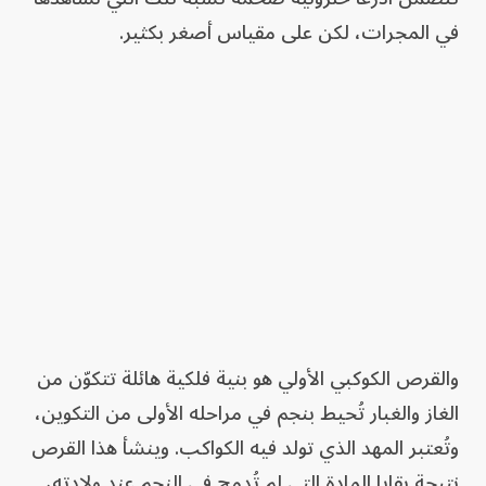
في المجرات، لكن على مقياس أصغر بكثير.
والقرص الكوكبي الأولي هو بنية فلكية هائلة تتكوّن من
الغاز والغبار تُحيط بنجم في مراحله الأولى من التكوين،
وتُعتبر المهد الذي تولد فيه الكواكب. وينشأ هذا القرص
نتيجة بقايا المادة التي لم تُدمج في النجم عند ولادته،