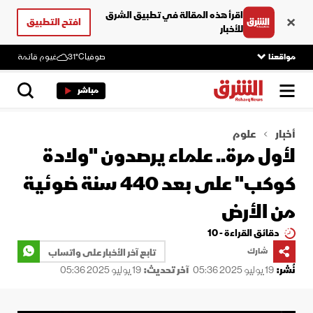
اقرأ هذه المقالة في تطبيق الشرق
افتح التطبيق
للأخبار
مواقعنا
صوفيا
31°C
غيوم قاتمة
مباشر
أخبار
علوم
لأول مرة.. علماء يرصدون "ولادة
كوكب" على بعد 440 سنة ضوئية
من الأرض
دقائق القراءة - 10
شارك
تابع آخر الأخبار على واتساب
نُشر:
19 يوليو 2025 05:36
آخر تحديث:
19 يوليو 2025 05:36