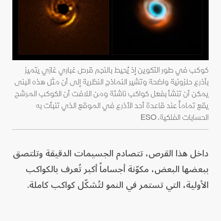
كوكب في طور التكوين إذ يُحيط بالنجم قرص غباري غازي يتميز
بأذرع حلزونية واضحة وتشير النماذج النظرية إلى أن مثل هذه البنى
يمكن أن تنشأ بفعل كواكب ناشئة ومن اللافت أن الكوكب المرشح
يقع تماماً عند قاعدة أحد الأذرع في الموقع الذي تنبأت به
الحسابات الفلكية. ESO
داخل هذا القرص، تتصادم الجسيمات الدقيقة وتلتصق
ببعضها البعض، مكوّنة أجساماً أكبر تُعرف بالكواكب
الأولية، التي تستمر في النمو لتُشكّل كواكب كاملة.