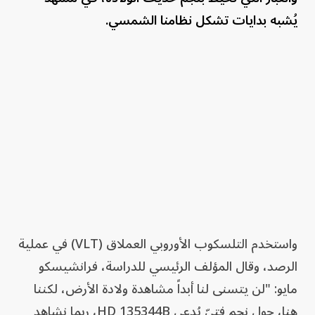
يُشبه بدايات تشكل نظامنا الشمسي.
واستخدم التلسكوب الأوروبي العملاق (VLT) في عملية
الرصد، وقال المؤلف الرئيسي للدراسة، فرانشيسكو
مايو: "لن يتسنى لنا أبداً مشاهدة ولادة الأرض، لكننا
هنا، حول نجم فتيّ يُدعى HD 135344B، ربما نشاهد