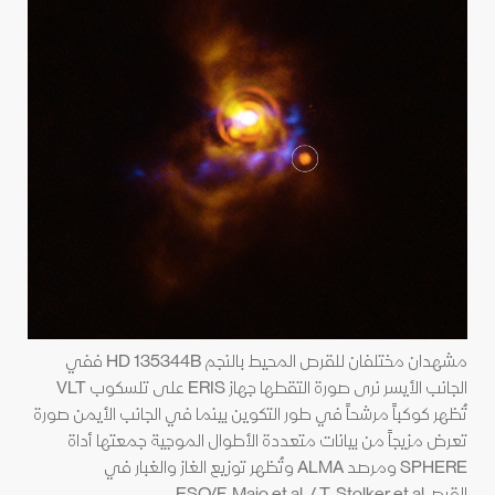
مشهدان مختلفان للقرص المحيط بالنجم HD 135344B ففي
الجانب الأيسر نرى صورة التقطها جهاز ERIS على تلسكوب VLT
تُظهر كوكباً مرشحاً في طور التكوين بينما في الجانب الأيمن صورة
تعرض مزيجاً من بيانات متعددة الأطوال الموجية جمعتها أداة
SPHERE ومرصد ALMA وتُظهر توزيع الغاز والغبار في
القرصESO/F. Maio et al. / T. Stolker et al