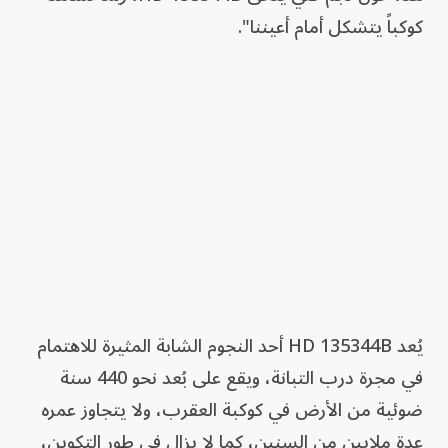
كوكباً يتشكل أمام أعيننا".
يُعد HD 135344B أحد النجوم الشابة المثيرة للاهتمام
في مجرة درب التبانة، ويقع على بُعد نحو 440 سنة
ضوئية من الأرض في كوكبة العقرب، ولا يتجاوز عمره
عدة ملايين من السنين، كما لا يزال في طور التكوين،