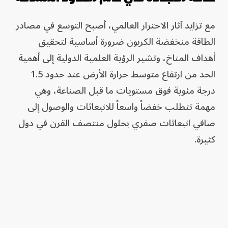
مع تزايد آثار الاحترار العالمي، أصبح التوسع في مصادر
الطاقة منخفضة الكربون ضرورة أساسية لتحقيق
أهداف المناخ، وتشير الرؤية العلمية الدولية إلى أهمية
الحد من ارتفاع متوسط حرارة الأرض عند حدود 1.5
درجة مئوية فوق مستويات ما قبل الصناعة، وهي
مهمة تتطلب خفضاً واسعاً للانبعاثات والوصول إلى
صافي انبعاثات صفري بحلول منتصف القرن في دول
كثيرة.