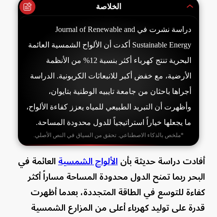
الخلاصة
دراسة نشرت في Journal of Renewable and
Sustainable Energy أكدت أن الألواح الشمسية العائمة
البحرية تنتج كهرباء أكثر بنسبة 12% من الأنظمة
الأرضية، مع خفض أكبر للانبعاثات الكربونية. الدراسة
أجراها باحثان من جامعة تايبيه الوطنية بتايوان،
وأظهرت أن التبريد الطبيعي للمياه يعزز كفاءة الألواح،
ما يجعلها خياراً استراتيجياً للدول محدودة المساحة.
*ملخص بالذكاء الاصطناعي. تحقق من السياق في النص الأصلي.
أفادت دراسة حديثة بأن
الألواح الشمسية
العائمة في
البحر ربما تمنح الدول محدودة المساحة مساراً أكثر
كفاءة للتوسع في الطاقة المتجددة، بعدما أظهرت
قدرة على توليد كهرباء أعلى من المزارع الشمسية