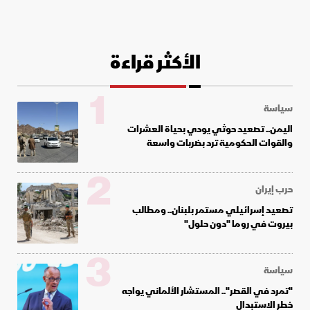
الأكثر قراءة
1
سياسة
اليمن.. تصعيد حوثي يودي بحياة العشرات
والقوات الحكومية ترد بضربات واسعة
2
حرب إيران
تصعيد إسرائيلي مستمر بلبنان.. ومطالب
بيروت في روما "دون حلول"
3
سياسة
"تمرد في القصر".. المستشار الألماني يواجه
خطر الاستبدال