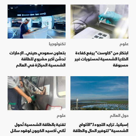
علوم
تكنولوجيا
ابتكار من "كاوست" يرفع كفاءة
بتعاون سعودي صيني.. الإمارات
الخلايا الشمسية لمستويات غير
تدشّن أكبر مشروع للطاقة
مسبوقة
الشمسية المركّزة في العالم
حول العالم
علوم
إسبانيا.. تزايد اللجوء لـ"الألواح
تقنية بالطاقة الشمسية تُحول
الشمسية" لتوفير المال والطاقة
ثاني أكسيد الكربون لوقود سائل