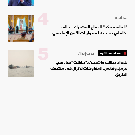
4
سياسة
"اتفاقية مكة" للدفاع المشترك.. تحالف
تكاملي يعيد صياغة توازنات الأمن الإقليمي
5
حرب إيران
تغطية مباشرة
طهران تطالب واشنطن بـ"تنازلات" قبل فتح
هرمز.. وفانس: المفاوضات لا تزال في منتصف
الطريق