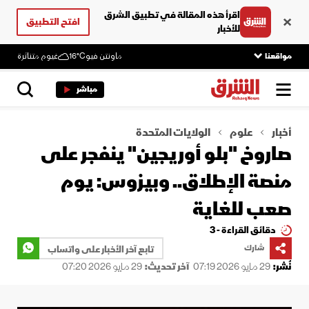
اقرأ هذه المقالة في تطبيق الشرق
افتح التطبيق
للأخبار
مواقعنا
ماونتن فيو
16°C
غيوم متناثرة
مباشر
أخبار
علوم
الولايات المتحدة
صاروخ "بلو أوريجين" ينفجر على
منصة الإطلاق.. وبيزوس: يوم
صعب للغاية
دقائق القراءة - 3
شارك
تابع آخر الأخبار على واتساب
نُشر:
29 مايو 2026 07:19
آخر تحديث:
29 مايو 2026 07:20