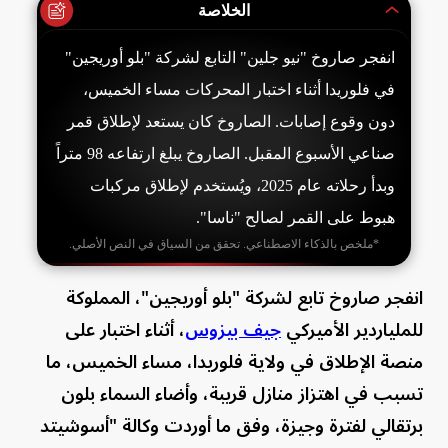
الخلاصة
انفجر صاروخ "نيو جلين" التابع لشركة "بلو أوريجين"
في فلوريدا أثناء اختبار المحركات مساء الخميس،
دون وقوع إصابات. الصاروخ كان يستعد لإطلاق قمر
صناعي الأسبوع المقبل. الصاروخ يبلغ ارتفاعه 98 متراً
وبدأ رحلاته عام 2025، ويُستخدم لإطلاق مركبات
هبوط على القمر لصالح "ناسا".
*ملخص بالذكاء الاصطناعي. تحقق من السياق في النص الأصلي.
انفجر صاروخ تابع لشركة "بلو أوريجين"، المملوكة
للملياردير الأميركي
جيف بيزوس
، أثناء اختبار على
منصة الإطلاق في ولاية فلوريدا، مساء الخميس، ما
تسبب في اهتزاز منازل قريبة، وأضاء السماء بلون
برتقالي لفترة وجيزة، وفق ما أوردت وكالة "أسوشيتد