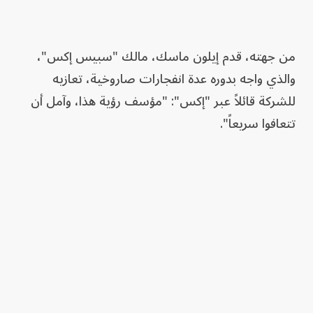
من جهته، قدم إيلون ماسك، مالك "سبيس إكس"،
والذي واجه بدوره عدة انفجارات صاروخية، تعازيه
للشركة قائلاً عبر "إكس": "مؤسف رؤية هذا، وآمل أن
تتعافوا سريعاً".