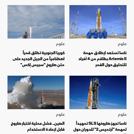
علوم
علوم
ناسا تستعد لإطلاق مهمة
كوريا الجنوبية تطلق قمراً
Artemis II بطاقم من 4 أفراد
اصطناعياً من الجيل الجديد على
للتحليق حول القمر
متن صاروخ "سبيس إكس"
علوم
علوم
ناسا تجهز صاروخها SLS تمهيداً
الصين.. فشل عملية اختبار صاروخ
لمهمة "أرتميس 2" للدوران حول
قابل لإعادة الاستخدام