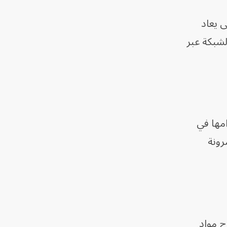
ى يعاد
لشبكة عبر
امها في
رونة
ج مواد