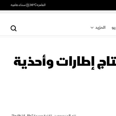
القاهرة
36°C
سماء صافية
يو
المزيد
حول العالم
الصفحة الأخيرة
اج إطارات وأحذية
اقتصاد
رياضة
نزع الهيدروجين.. تقنية جديدة "طال انتظارها"