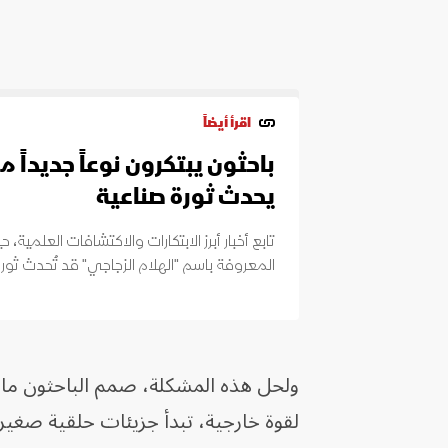
اقرأ أيضاً
باحثون يبتكرون نوعاً جديداً 
يحدث ثورة صناعية
تابع أخبار أبرز الابتكارات والاكتشافات العلمية،
المعروفة باسم "الهلام الزجاجي" قد تُحدث ثور
ولحل هذه المشكلة، صمم الباحثون ماد
لقوة خارجية، تبدأ جزيئات حلقية صغيرة