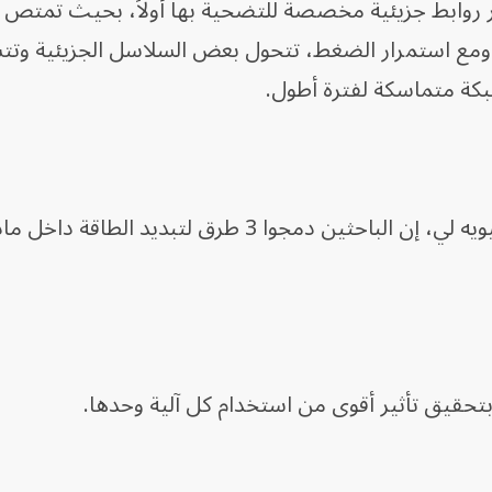
سر روابط جزيئية مخصصة للتضحية بها أولاً، بحيث تمتص ج
ة، ومع استمرار الضغط، تتحول بعض السلاسل الجزيئية وت
بكة متماسكة لفترة أطول.
قالت الباحثة الرئيسية في الدراسة، شيويه لي، إن الباحثين دمجوا 3 طرق لتبديد
حقيق تأثير أقوى من استخدام كل آلية وحدها.