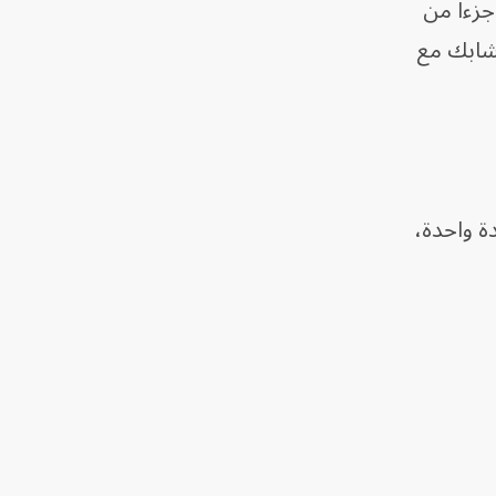
زءاً من
تشابك مع
 الطاقة داخل مادة واحدة،