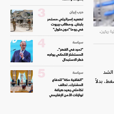
3
حرب إيران
تصعيد إسرائيلي مستمر
بلبنان.. ومطالب بيروت
في روما "دون حلول"
 لمؤسسة الأبحاث اليابانية ريكين،
4
سياسة
"تمرد في القصر"..
المستشار الألماني يواجه
خطر الاستبدال
5
الشد
سياسة
ط، بدلاً
"اتفاقية مكة" للدفاع
المشترك.. تحالف
تكاملي يعيد صياغة
توازنات الأمن الإقليمي