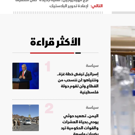
التالي:
لإعادة تدوير البلاستيك
الأكثر قراءة
1
سياسة
إسرائيل ترفض خطة غزة..
ونتنياهو: لن ننسحب من
القطاع ولن تقوم دولة
فلسطينية
2
سياسة
اليمن.. تصعيد حوثي
يودي بحياة العشرات
والقوات الحكومية ترد
بضربات واسعة