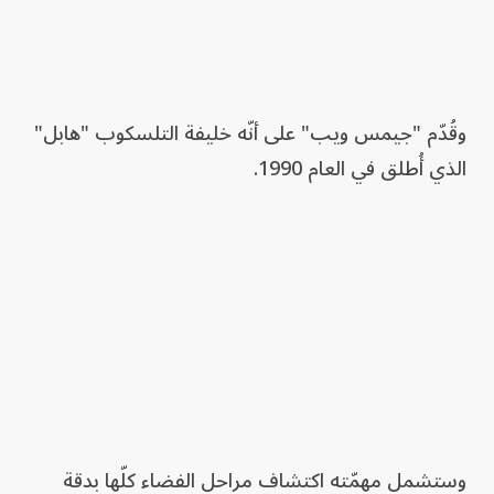
وقُدّم "جيمس ويب" على أنّه خليفة التلسكوب "هابل"
الذي أُطلق في العام 1990.
وستشمل مهمّته اكتشاف مراحل الفضاء كلّها بدقة