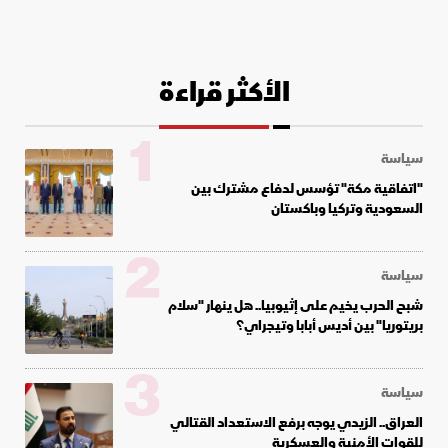
الأكثر قراءة
1
سياسة
"اتفاقية مكة" تؤسس لدفاع مشترك بين
السعودية وتركيا وباكستان
2
سياسة
شبح الحرب يخيم على إثيوبيا.. هل ينهار "سلام
بريتوريا" بين أديس أبابا وتيجراي؟
3
سياسة
العراق.. الزيدي يوجه برفع الاستعداد القتالي
للقوات الأمنية والعسكرية