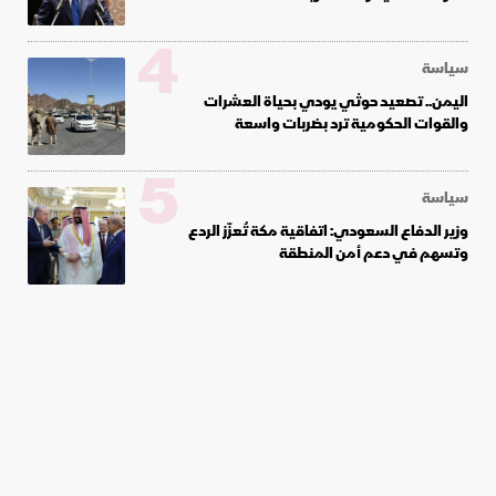
4
سياسة
اليمن.. تصعيد حوثي يودي بحياة العشرات
والقوات الحكومية ترد بضربات واسعة
5
سياسة
وزير الدفاع السعودي: اتفاقية مكة تُعزّز الردع
وتسهم في دعم أمن المنطقة