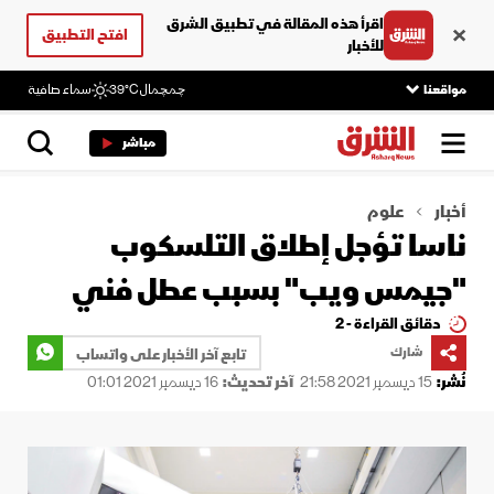
اقرأ هذه المقالة في تطبيق الشرق
افتح التطبيق
للأخبار
مواقعنا
چمچمال
39°C
سماء صافية
مباشر
أخبار
علوم
ناسا تؤجل إطلاق التلسكوب
"جيمس ويب" بسبب عطل فني
دقائق القراءة - 2
شارك
تابع آخر الأخبار على واتساب
نُشر:
15 ديسمبر 2021 21:58
آخر تحديث:
16 ديسمبر 2021 01:01