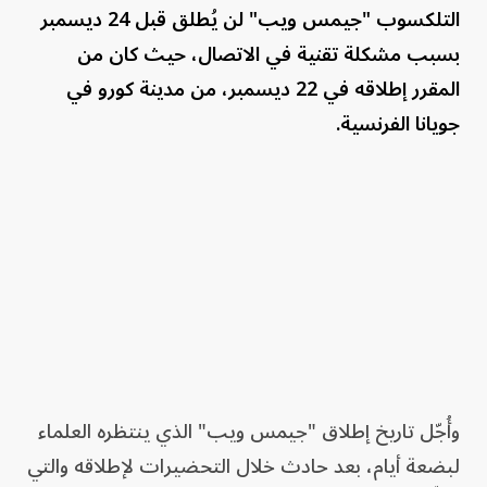
التلكسوب "جيمس ويب" لن يُطلق قبل 24 ديسمبر
بسبب مشكلة تقنية في الاتصال، حيث كان من
المقرر إطلاقه في 22 ديسمبر، من مدينة كورو في
جويانا الفرنسية.
وأُجّل تاريخ إطلاق "جيمس ويب" الذي ينتظره العلماء
لبضعة أيام، بعد حادث خلال التحضيرات لإطلاقه والتي