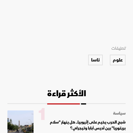
تصنيفات
علوم
ناسا
الأكثر قراءة
1
سياسة
شبح الحرب يخيم على إثيوبيا.. هل ينهار "سلام
بريتوريا" بين أديس أبابا وتيجراي؟