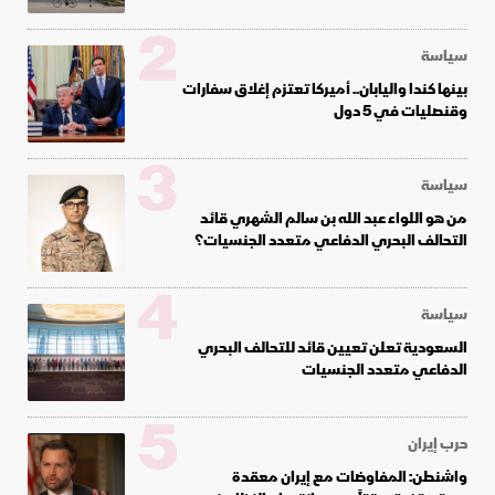
2
سياسة
بينها كندا واليابان.. أميركا تعتزم إغلاق سفارات
وقنصليات في 5 دول
3
سياسة
من هو اللواء عبد الله بن سالم الشهري قائد
التحالف البحري الدفاعي متعدد الجنسيات؟
4
سياسة
السعودية تعلن تعيين قائد للتحالف البحري
الدفاعي متعدد الجنسيات
5
حرب إيران
واشنطن: المفاوضات مع إيران معقدة