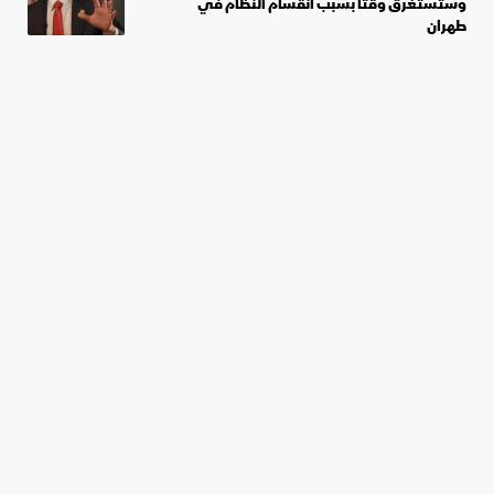
وستستغرق وقتاً بسبب انقسام النظام في
طهران