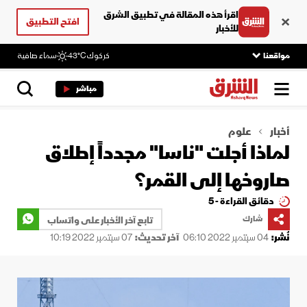
اقرأ هذه المقالة في تطبيق الشرق
افتح التطبيق
للأخبار
مواقعنا
كركوك
43°C
سماء صافية
مباشر
أخبار
علوم
لماذا أجلت "ناسا" مجدداً إطلاق
صاروخها إلى القمر؟
دقائق القراءة - 5
شارك
تابع آخر الأخبار على واتساب
نُشر:
04 سبتمبر 2022 06:10
آخر تحديث:
07 سبتمبر 2022 10:19