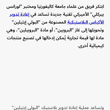
ابتكر فريق من علماء جامعة كاليفورنيا ومختبر "لورانس
بيركلي" الأميركي تقنية جديدة تساعد في
إعادة تدوير
الأكياس البلاستيكية
المصنوعة من "البولي إيثيلين"
وتحويلها إلى غاز "البروبين"، أو مادة "البروبيلين"، وهي
مادة لها قيمة تجارية يُمكن إدخالها في تصنيع منتجات
كيميائية أخرى.
وتساعد عملية إعادة تدوير بلاستيك "البولي إيثيلين"