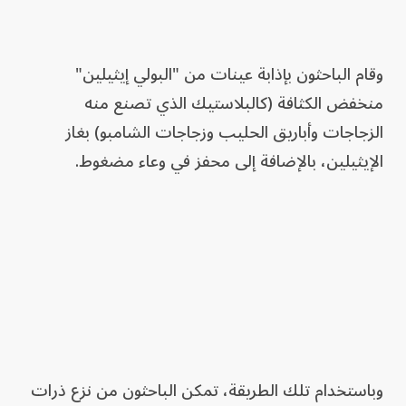
وقام الباحثون بإذابة عينات من "البولي إيثيلين"
منخفض الكثافة (كالبلاستيك الذي تصنع منه
الزجاجات وأباريق الحليب وزجاجات الشامبو) بغاز
الإيثيلين، بالإضافة إلى محفز في وعاء مضغوط.
وباستخدام تلك الطريقة، تمكن الباحثون من نزع ذرات