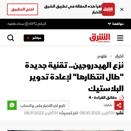
اقرأ هذه المقالة في تطبيق الشرق
افتح التطبيق
للأخبار
مواقعنا
الرياض
43°C
سماء صافية
مباشر
أخبار
علوم
نزع الهيدروجين.. تقنية جديدة
"طال انتظارها" لإعادة تدوير
البلاستيك
دقائق القراءة - 4
شارك
تابع آخر الأخبار على واتساب
نُشر:
01 أكتوبر 2022 08:30
آخر تحديث:
01 أكتوبر 2022 08:31