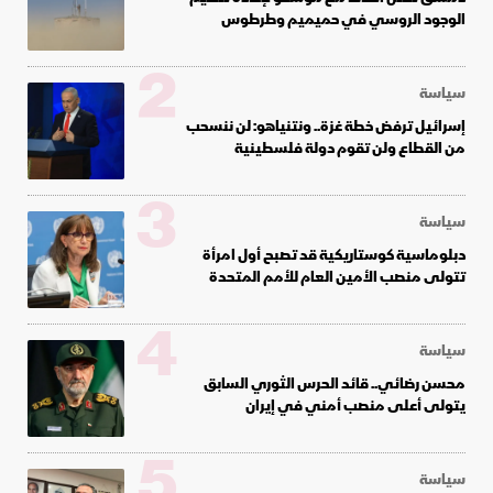
الوجود الروسي في حميميم وطرطوس
2
سياسة
إسرائيل ترفض خطة غزة.. ونتنياهو: لن ننسحب
من القطاع ولن تقوم دولة فلسطينية
3
سياسة
دبلوماسية كوستاريكية قد تصبح أول امرأة
تتولى منصب الأمين العام للأمم المتحدة
4
سياسة
محسن رضائي.. قائد الحرس الثوري السابق
يتولى أعلى منصب أمني في إيران
5
سياسة