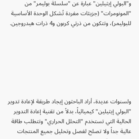
و"البولي إيثيلين" عبارة عن "سلسلة بوليمر" من
"المونومرات" (جزيئات مفردة تُشكل الوحدة الأساسية
للبوليمر)، وتتكون من ذرتي كربون و4 ذرات هيدروجين.
ولسنوات عديدة، أراد الباحثون إيجاد طريقة لإعادة تدوير
"البولي إيثيلين" كيميائياً، بدلاً من تقنية إعادة التدوير
الحالية التي تستخدم "التحلل الحراري" وتتطلب طاقة
عالية جداً ولا تصلح لفصل وتحليل جميع المنتجات