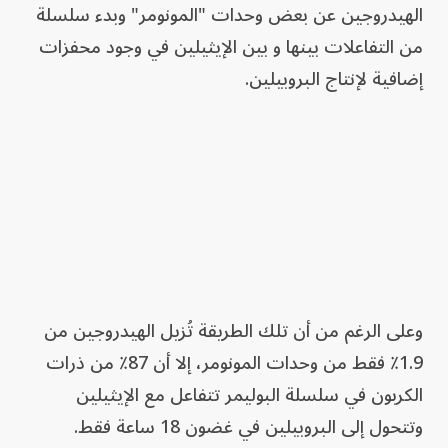
الهيدروجين عن بعض وحدات "المونومر" وبدء سلسلة
من التفاعلات بينها و بين الإيثيلين في وجود محفزات
إضافية لإنتاج البروبيلين.
وعلى الرغم من أن تلك الطريقة تُزيل الهيدروجين من
1.9٪ فقط من وحدات المونومر، إلا أن 87٪ من ذرات
الكربون في سلسلة البوليمر تتفاعل مع الإيثيلين
وتتحول إلى البروبيلين في غضون 18 ساعة فقط.