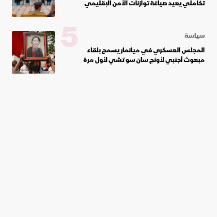
تكاملي يعيد صياغة توازنات الأمن الإقليمي
5
سياسة
المجلس العسكري في ميانمار يسمح بلقاء
مبعوث أجنبي لأونج سان سو تشي لأول مرة