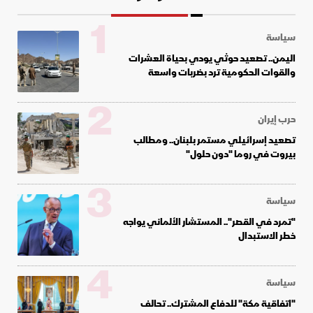
1
سياسة
اليمن.. تصعيد حوثي يودي بحياة العشرات
والقوات الحكومية ترد بضربات واسعة
2
حرب إيران
تصعيد إسرائيلي مستمر بلبنان.. ومطالب
بيروت في روما "دون حلول"
3
سياسة
"تمرد في القصر".. المستشار الألماني يواجه
خطر الاستبدال
4
سياسة
"اتفاقية مكة" للدفاع المشترك.. تحالف