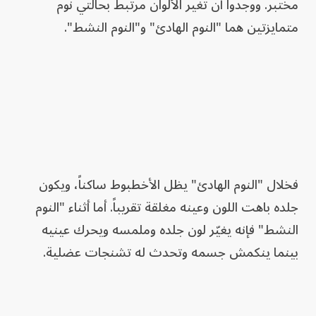
مختبر. ووجدوا أن تغير الألوان مرتبط بحالتي نوم
متمايزتين هما "النوم الهادئ" و"النوم النشط".
فخلال "النوم الهادئ" يظل الأخطبوط ساكناً، ويكون
جلده باهت اللون وعينه مغلقة تقريباً. أما أثناء "النوم
النشط" فإنه يغيّر لون جلده وملمسه ويحرك عينيه
بينما ينكمش جسمه وتحدث له تشنجات عضلية.