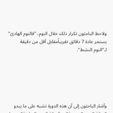
ولاحظ الباحثون تكرار ذلك خلال النوم، "فالنوم الهادئ"
يستمر عادة 7 دقائق تقريباًمقابل أقل من دقيقة
لـ"النوم النشط".
وأشار الباحثون إلى أن هذه الدورة تشبه على ما يبدو