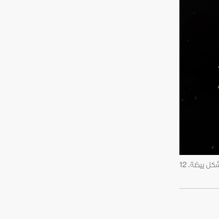
وكالة ناسا تنشر صوراً لمجرتين رصدهما تليسكوب جيمس ويب الفضائي في طور اندماج إحداهما بصورة بطريق والأخرى على شكل بيضة. 12