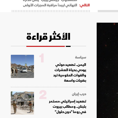
التالي:
النهائي ليبدأ مراقبة المجرات الأولى
الأكثر قراءة
1
سياسة
اليمن.. تصعيد حوثي
يودي بحياة العشرات
والقوات الحكومية ترد
بضربات واسعة
2
حرب إيران
تصعيد إسرائيلي مستمر
بلبنان.. ومطالب بيروت
في روما "دون حلول"