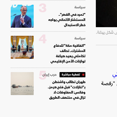
3
سياسة
"تمرد في القصر"..
المستشار الألماني يواجه
خطر الاستبدال
ى شكل بيضة.
4
سياسة
"اتفاقية مكة" للدفاع
المشترك.. تحالف
تكاملي يعيد صياغة
توازنات الأمن الإقليمي
5
ي
حرب إيران
تغطية مباشرة
ن "رقصة
طهران تطالب واشنطن
بـ"تنازلات" قبل فتح هرمز..
وفانس: المفاوضات لا
تزال في منتصف الطريق