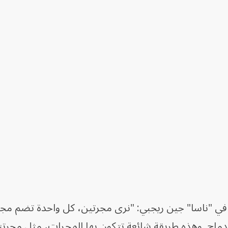
 في "ناسا" جين ريجبي: "نرى مجرتين، كل واحدة تضم م
ندماج. وهذه طريقة شائعة تتكون بها المجرات، مثل مجرتنا