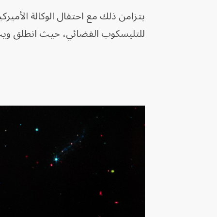
يتزامن ذلك مع احتفال الوكالة الأميرك
للتليسكوب الفضائي، حيث انطلق ويب إلى الفضاء في 2021 وبدأ في ج