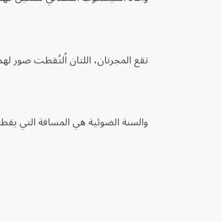
تقع المجرتان، اللتان اُلتُقطت صور لهما، على بعد 326 مليون سنة ضوئية من 
والسنة الضوئية هي المسافة التي يقطعها الضوء في عام، وهي .9