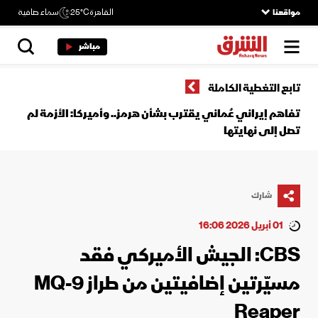
مواقعنا
القاهرة
25°C
سماء صافية
مباشر
تابع التغطية الكاملة
تفاهم إيراني عُماني يقترب بشأن هرمز.. وأميركا: الأزمة لم
تصل إلى نهايتها
شارك
01 أبريل 2026 16:06
CBS: الجيش الأميركي فقد
مسيّرتين إضافيتين من طراز MQ-9
Reaper