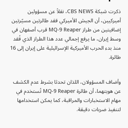
ذكرت شبكة CBS NEWS، نقلاً عن مسؤولين
أميركيين، أن الجيش الأميركي فقد طائرتين مسيّرتين
إضافيتين من طراز MQ-9 Reaper قرب أصفهان في
وسط إيران، ما يرفع إجمالي عدد هذا الطراز الذي فُقد
منذ بدء الحرب الأميركية الإسرائيلية على إيران إلى 16
طائرة.
وأضاف المسؤولان، اللذان تحدثا بشرط عدم الكشف
عن هويتهما، أن طائرة MQ-9 Reaper تُستخدم في
مهام الاستخبارات والمراقبة، كما يمكن استخدامها
لتنفيذ ضربات دقيقة.