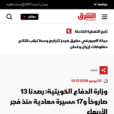
مواقعنا
سيدي امحمد
28°C
سماء صافية
مباشر
تابع التغطية الكاملة
حركة العبور في مضيق هرمز تتراجع وسط ترقب لنتائج
مفاوضات إيران وعُمان
شارك
03 يونيو 2026 12:13
وزارة الدفاع الكويتية: رصدنا 13
صاروخاً و17 مسيرة معادية منذ فجر
الأربعاء