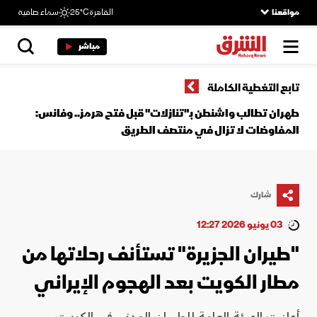
مواقعنا
القاهرة
25°C
سماء صافية
مباشر
تابع التغطية الكاملة
طهران تطالب واشنطن بـ"تنازلات" قبل فتح هرمز.. وفانس:
المفاوضات لا تزال في منتصف الطريق
شارك
03 يونيو 2026 12:27
"طيران الجزيرة" تستأنف رحلاتها من
مطار الكويت بعد الهجوم الإيراني