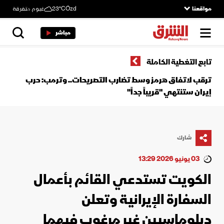
مواقعنا
Ózd
23°C
غيوم متفرقة
مباشر
تابع التغطية الكاملة
ترقب لاتفاق هرمز وسط تضارب التصريحات.. وترمب: حرب
إيران ستنتهي "قريباً جداً"
شارك
03 يونيو 2026 13:29
الكويت تستدعي القائم بأعمال
السفارة الإيرانية وتعلن
دبلوماسيين غير مرغوب فيهما