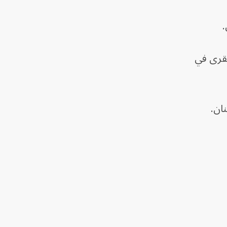
.
لقرى في
ان.