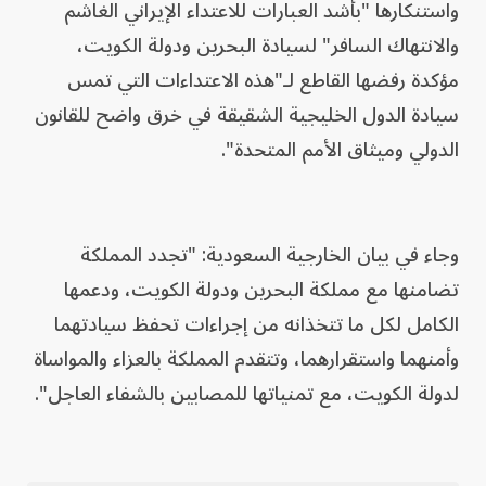
واستنكارها "بأشد العبارات للاعتداء الإيراني الغاشم
والانتهاك السافر" لسيادة البحرين ودولة الكويت،
مؤكدة رفضها القاطع لـ"هذه الاعتداءات التي تمس
سيادة الدول الخليجية الشقيقة في خرق واضح للقانون
الدولي وميثاق الأمم المتحدة".
وجاء في بيان الخارجية السعودية: "تجدد المملكة
تضامنها مع مملكة البحرين ودولة الكويت، ودعمها
الكامل لكل ما تتخذانه من إجراءات تحفظ سيادتهما
وأمنهما واستقرارهما، وتتقدم المملكة بالعزاء والمواساة
لدولة الكويت، مع تمنياتها للمصابين بالشفاء العاجل".