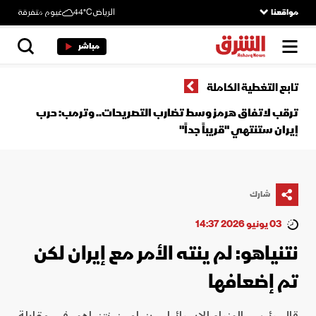
مواقعنا
الرياض
44°C
غيوم متفرقة
مباشر
تابع التغطية الكاملة
ترقب لاتفاق هرمز وسط تضارب التصريحات.. وترمب: حرب
إيران ستنتهي "قريباً جداً"
شارك
03 يونيو 2026 14:37
نتنياهو: لم ينته الأمر مع إيران لكن
تم إضعافها