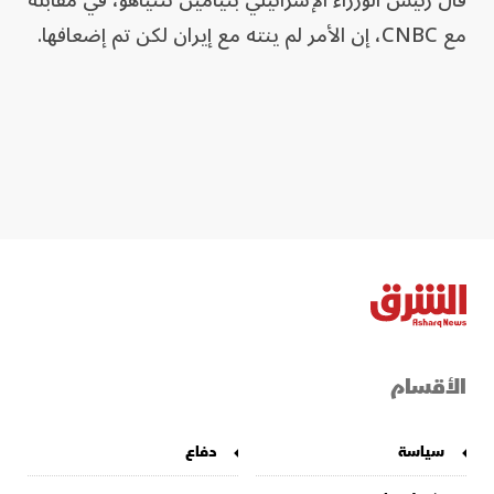
قال ​رئيس ⁠الوزراء الإسرائيلي بنيامين ⁠نتنياهو، في ⁠مقابلة
​مع CNBC، إن الأمر لم ​ينته ⁠مع ​إيران ⁠لكن ‌تم إضعافها.
الأقسام
سياسة
دفاع