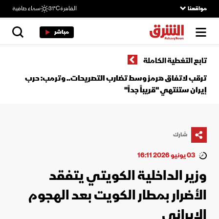
مواقعنا
القاهرة
31°C
سماء صافية
مباشر
تابع التغطية الكاملة
ترقب لاتفاق هرمز وسط تضارب التصريحات.. وترمب: حرب
إيران ستنتهي "قريباً جداً"
شارك
03 يونيو 2026 16:11
وزير الداخلية الكويتي يتفقد
الأضرار بمطار الكويت بعد الهجوم
الإيراني