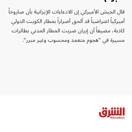
قال ⁠الجيش ‌الأميركي إن ⁠الادعاءات ⁠الإيرانية بأن صاروخاً
​أميركياً اعتراضياً قد ألحق ⁠أضراراً ​بمطار ​الكويت الدولي
‌كاذبة، مضيفاً ​أن ⁠إيران ​ضربت المطار ⁠المدني ‌بطائرات
مسيرة في "هجوم ‌متعمد ومحسوب ​وغير مبرر".