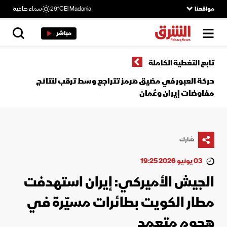
مواقعنا
El Madania
29°C
سماء صافية
مباشر
تابع التغطية الكاملة
حركة العبور في مضيق هرمز تتراجع وسط ترقب لنتائج
مفاوضات إيران وعُمان
شارك
03 يونيو 2026 19:25
الجيش الأميركي: إيران استهدفت
مطار الكويت بطائرات مسيّرة في
هجوم متعمد