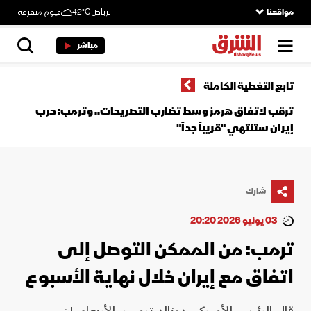
مواقعنا
الرياض
42°C
غيوم متفرقة
مباشر
تابع التغطية الكاملة
ترقب لاتفاق هرمز وسط تضارب التصريحات.. وترمب: حرب
إيران ستنتهي "قريباً جداً"
شارك
03 يونيو 2026 20:20
ترمب: من الممكن التوصل إلى
اتفاق مع إيران خلال نهاية الأسبوع