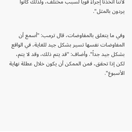
لأننا اتخذنا إجراءً قوياً لسبب مختلف، ولذلك كانوا
يردون بالمثل".
وفي ما يتعلق بالمفاوضات، قال ترمب: "أسمع أن
المفاوضات نفسها تسير بشكل جيد للغاية، في الواقع
بشكل جيد جداً". وأضاف: "قد يتم ذلك، وقد لا يتم،
لكن إذا تحقق، فمن الممكن أن يكون خلال عطلة نهاية
الأسبوع".