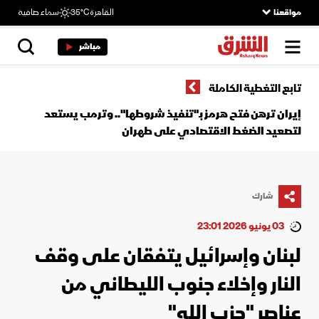
مواقعنا
القاهرة
35°C
سماء صافية
مباشر
تابع التغطية الكاملة
إيران ترهن فتح هرمز بـ"تنفيذ شروطها".. وترمب يستعد
لتصعيد الضغط الاقتصادي على طهران
شارك
03 يونيو 2026 23:01
لبنان وإسرائيل يتفقان على وقف
النار وإخلاء جنوب الليطاني من
عناصر "حزب الله"